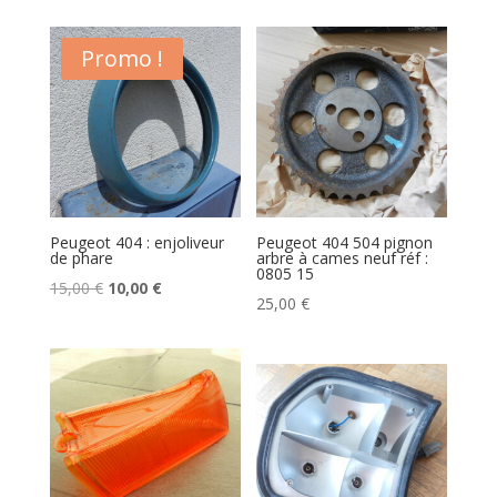
Promo !
Peugeot 404 : enjoliveur
Peugeot 404 504 pignon
de phare
arbre à cames neuf réf :
0805 15
Le
Le
15,00
€
10,00
€
25,00
€
prix
prix
initial
actuel
était :
est :
15,00 €.
10,00 €.