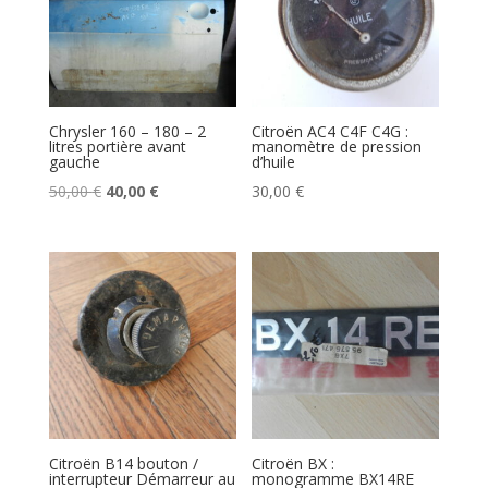
Chrysler 160 – 180 – 2
Citroën AC4 C4F C4G :
litres portière avant
manomètre de pression
gauche
d’huile
Le
Le
50,00
€
40,00
€
30,00
€
prix
prix
initial
actuel
était :
est :
50,00 €.
40,00 €.
Citroën B14 bouton /
Citroën BX :
interrupteur Démarreur au
monogramme BX14RE