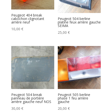
Peugeot 404 break
cabochon clignotant
Peugeot 504 berline
arrière neuf
platine feux arrière gauche
SEIMA
10,00
€
25,00
€
Peugeot 504 break
Peugeot 505 berline
panneau de portière
phase 1 feu arrière
arrière gauche neuf NOS
gauche
30,00
€
20,00
€