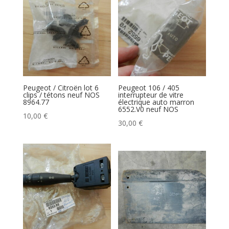
120,00 €.
100,00 €.
100,00 €.
80,00 €.
Peugeot / Citroën lot 6
Peugeot 106 / 405
clips / tétons neuf NOS
interrupteur de vitre
8964.77
électrique auto marron
6552.V0 neuf NOS
10,00
€
30,00
€