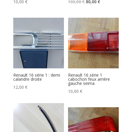
Le
Le
10,00
€
100,00
€
80,00
€
prix
prix
initial
actuel
était :
est :
100,00 €.
80,00 €.
Renault 16 série 1 : demi
Renault 16 série 1
calandre droite
cabochon feux arrière
gauche seima
12,00
€
10,00
€