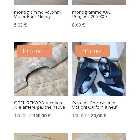
monogramme Vauxhall
monogramme XAD
Victor Four Ninety
Peugeot 205 309
5,00
€
8,00
€
Promo !
Promo !
OPEL REKORD A coach
Paire de Rétroviseurs
Aile arrière gauche neuve
Vitaloni California neuf
Le
Le
Le
Le
120,00
€
100,00
€
100,00
€
80,00
€
prix
prix
prix
prix
initial
actuel
initial
actuel
était :
est :
était :
est :