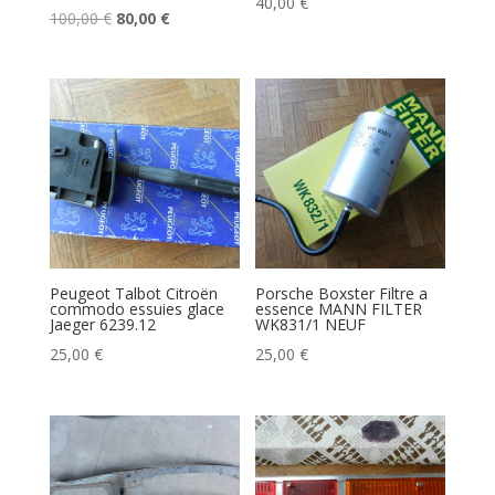
40,00
€
Le
Le
100,00
€
80,00
€
prix
prix
initial
actuel
était :
est :
100,00 €.
80,00 €.
Peugeot Talbot Citroën
Porsche Boxster Filtre a
commodo essuies glace
essence MANN FILTER
Jaeger 6239.12
WK831/1 NEUF
25,00
€
25,00
€