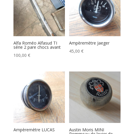
Alfa Roméo Alfasud TI
Ampèremètre Jaeger
série 2 pare chocs avant
45,00
€
100,00
€
Ampèremètre LUCAS
Austin Moris MINI
Pommeau de levier de