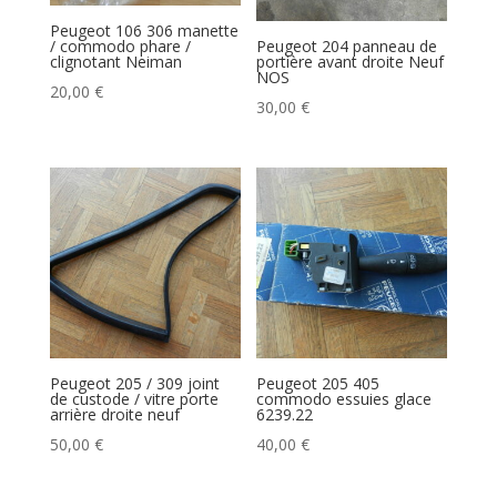
Peugeot 106 306 manette
/ commodo phare /
Peugeot 204 panneau de
clignotant Neiman
portière avant droite Neuf
NOS
20,00
€
30,00
€
Peugeot 205 / 309 joint
Peugeot 205 405
de custode / vitre porte
commodo essuies glace
arrière droite neuf
6239.22
50,00
€
40,00
€