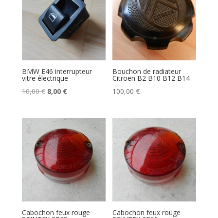
BMW E46 interrupteur
Bouchon de radiateur
vitre électrique
Citroën B2 B10 B12 B14
Le
Le
10,00
€
8,00
€
100,00
€
prix
prix
initial
actuel
était :
est :
10,00 €.
8,00 €.
Cabochon feux rouge
Cabochon feux rouge