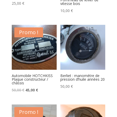
25,00
€
vitesse bois
10,00
€
Promo !
Automobile HOTCHKISS
Berliet : manomètre de
Plaque constructeur /
pression d’huile années 20
châssis
50,00
€
Le
Le
50,00
€
45,00
€
prix
prix
initial
actuel
était :
est :
Promo !
50,00 €.
45,00 €.