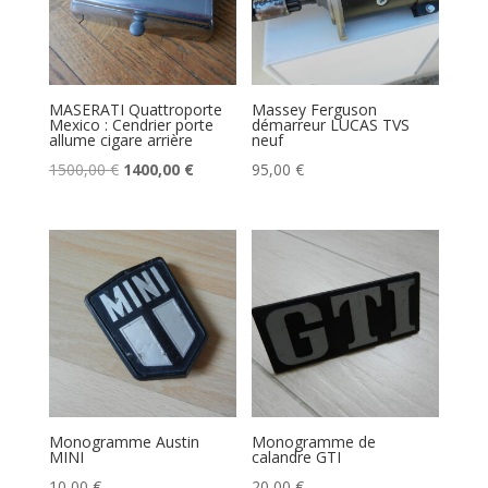
MASERATI Quattroporte
Massey Ferguson
Mexico : Cendrier porte
démarreur LUCAS TVS
allume cigare arrière
neuf
Le
Le
1500,00
€
1400,00
€
95,00
€
prix
prix
initial
actuel
était :
est :
1500,00 €.
1400,00 €.
Monogramme Austin
Monogramme de
MINI
calandre GTI
10,00
€
20,00
€