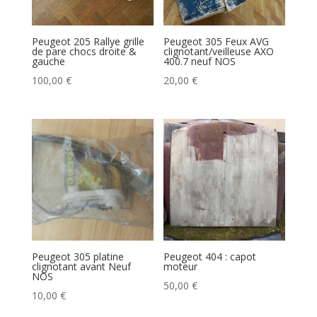
Peugeot 205 Rallye grille
Peugeot 305 Feux AVG
de pare chocs droite &
clignotant/veilleuse AXO
gauche
400.7 neuf NOS
100,00
€
20,00
€
Peugeot 305 platine
Peugeot 404 : capot
clignotant avant Neuf
moteur
NOS
50,00
€
10,00
€