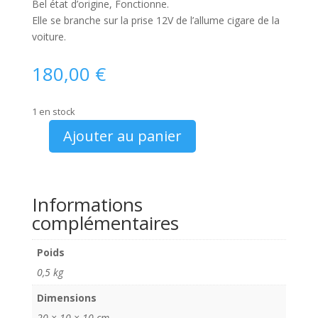
Bel état d’origine, Fonctionne.
Elle se branche sur la prise 12V de l’allume cigare de la
voiture.
180,00
€
1 en stock
Ajouter au panier
quantité
de
Maserati
Lampe
Informations
de
complémentaires
poche
Poids
0,5 kg
Dimensions
20 × 10 × 10 cm