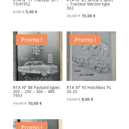
TD41952
– Tracteur Vierzon type
302
Le
Le
8,00
€
5,00
€
Le
Le
20,00
€
15,00
€
prix
prix
prix
prix
initial
actuel
initial
actuel
était :
est :
était :
est :
Promo !
Promo !
8,00 €.
5,00 €.
20,00 €.
15,00 €.
RTA N° 88 Packard types
RTA N° 93 Hotchkiss PL
200 – 250 – 300 – 400
20-25
1953
Le
Le
10,00
€
8,00
€
Le
Le
15,00
€
10,00
€
prix
prix
prix
prix
initial
actuel
initial
actuel
était :
est :
était :
est :
Promo !
10,00 €.
8,00 €.