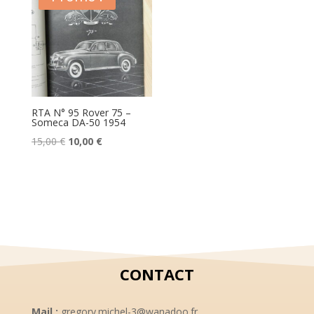
15,00 €.
10,00 €.
RTA N° 95 Rover 75 –
Someca DA-50 1954
Le
Le
15,00
€
10,00
€
prix
prix
initial
actuel
était :
est :
15,00 €.
10,00 €.
CONTACT
Mail :
gregory.michel-3@wanadoo.fr