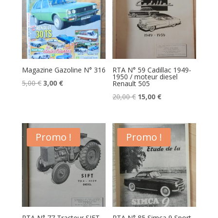
Magazine Gazoline N° 316
RTA N° 59 Cadillac 1949-
1950 / moteur diesel
Le
Le
5,00
€
3,00
€
Renault 505
prix
prix
Le
Le
20,00
€
15,00
€
initial
actuel
prix
prix
était :
est :
initial
actuel
5,00 €.
3,00 €.
était :
est :
Promo !
Promo !
20,00 €.
15,00 €.
RTA N° 77 Tracteur SIFT
RTA N° 85 Simca 9 Sport