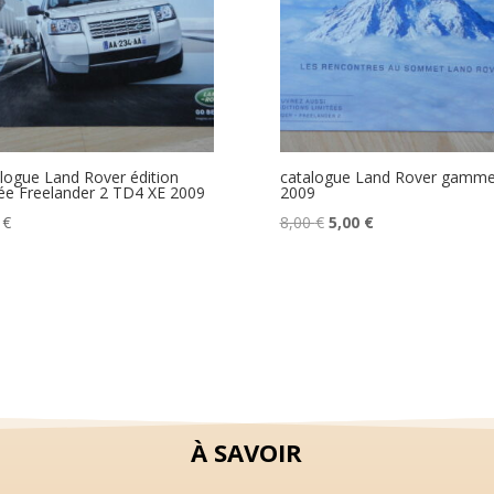
logue Land Rover édition
catalogue Land Rover gamm
tée Freelander 2 TD4 XE 2009
2009
Le
Le
0
€
8,00
€
5,00
€
prix
prix
initial
actuel
était :
est :
8,00 €.
5,00 €.
À SAVOIR