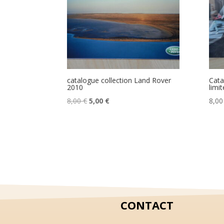
catalogue collection Land Rover
Cata
2010
limi
Le
Le
8,00
€
5,00
€
8,0
prix
prix
initial
actuel
était :
est :
8,00 €.
5,00 €.
CONTACT