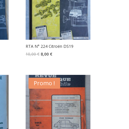
RTA N° 224 Citroën DS19
Le
Le
10,00
€
8,00
€
prix
prix
initial
actuel
était :
est :
Promo !
10,00 €.
8,00 €.