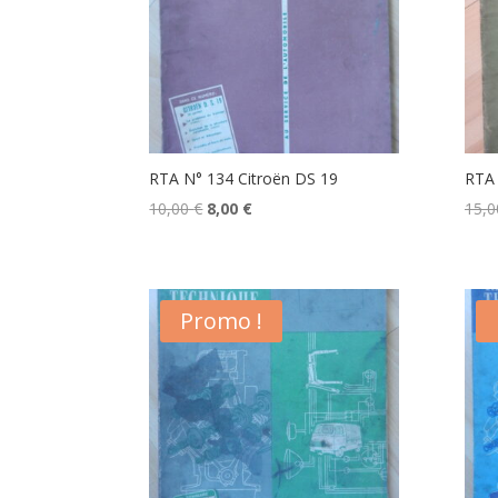
RTA N° 134 Citroën DS 19
RTA 
Le
Le
10,00
€
8,00
€
15,
prix
prix
initial
actuel
était :
est :
Promo !
10,00 €.
8,00 €.