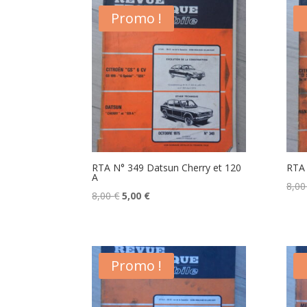
était :
est :
Promo !
8,00 €.
5,00 €.
RTA N° 349 Datsun Cherry et 120
RTA 
A
8,0
Le
Le
8,00
€
5,00
€
prix
prix
initial
actuel
était :
est :
Promo !
8,00 €.
5,00 €.