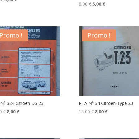
Le
Le
8,00
€
5,00
€
prix
prix
prix
prix
initial
actuel
initial
actuel
était :
est :
était :
est :
8,00 €.
5,00 €.
Promo !
Promo !
8,00 €.
5,00 €.
N° 324 Citroën DS 23
RTA N° 34 Citroën Type 23
Le
Le
Le
Le
00
€
8,00
€
15,00
€
8,00
€
prix
prix
prix
prix
initial
actuel
initial
actuel
était :
est :
était :
est :