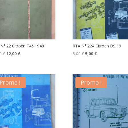
N° 22 Citroën T45 1948
RTA N° 224 Citroën DS 19
Le
Le
Le
Le
00
€
12,00
€
8,00
€
5,00
€
prix
prix
prix
prix
initial
actuel
initial
actuel
était :
est :
était :
est :
Promo !
Promo !
15,00 €.
12,00 €.
8,00 €.
5,00 €.