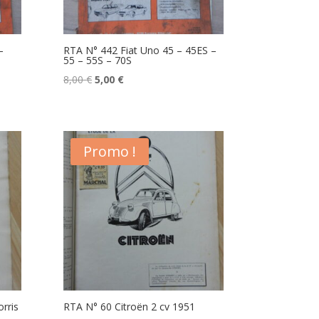
–
RTA N° 442 Fiat Uno 45 – 45ES –
55 – 55S – 70S
Le
Le
8,00
€
5,00
€
prix
prix
initial
actuel
était :
est :
Promo !
8,00 €.
5,00 €.
rris
RTA N° 60 Citroën 2 cv 1951