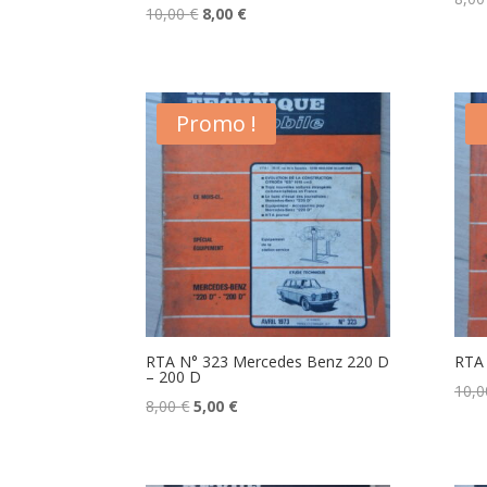
Le
Le
10,00
€
8,00
€
prix
prix
initial
actuel
était :
est :
Promo !
10,00 €.
8,00 €.
RTA N° 323 Mercedes Benz 220 D
RTA 
– 200 D
10,
Le
Le
8,00
€
5,00
€
prix
prix
initial
actuel