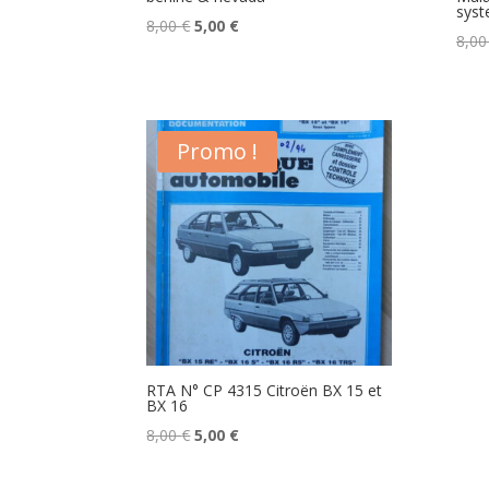
syst
Le
Le
8,00
€
5,00
€
8,0
prix
prix
initial
actuel
était :
est :
8,00 €.
5,00 €.
Promo !
RTA N° CP 4315 Citroën BX 15 et
BX 16
Le
Le
8,00
€
5,00
€
prix
prix