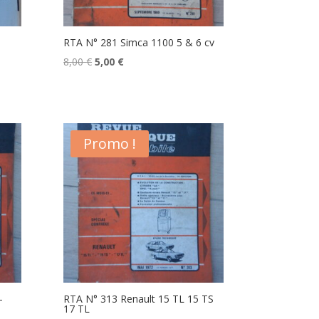
RTA N° 281 Simca 1100 5 & 6 cv
Le
Le
8,00
€
5,00
€
prix
prix
initial
actuel
était :
est :
8,00 €.
5,00 €.
Promo !
–
RTA N° 313 Renault 15 TL 15 TS
17 TL