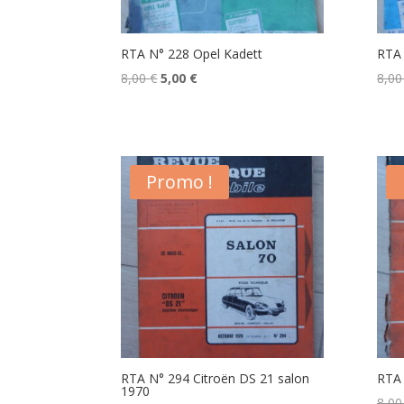
RTA N° 228 Opel Kadett
RTA 
Le
Le
8,00
€
5,00
€
8,0
prix
prix
initial
actuel
était :
est :
8,00 €.
5,00 €.
Promo !
RTA N° 294 Citroën DS 21 salon
RTA 
1970
8,0