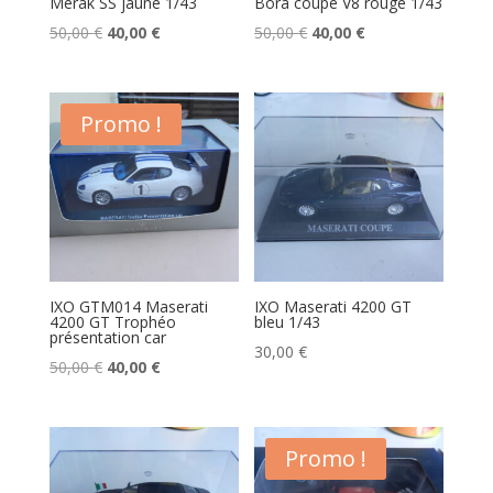
Merak SS jaune 1/43
Bora coupé V8 rouge 1/43
Le
Le
Le
Le
50,00
€
40,00
€
50,00
€
40,00
€
prix
prix
prix
prix
initial
actuel
initial
actuel
était :
est :
était :
est :
Promo !
50,00 €.
40,00 €.
50,00 €.
40,00 €.
IXO GTM014 Maserati
IXO Maserati 4200 GT
4200 GT Trophéo
bleu 1/43
présentation car
30,00
€
Le
Le
50,00
€
40,00
€
prix
prix
initial
actuel
était :
est :
Promo !
50,00 €.
40,00 €.