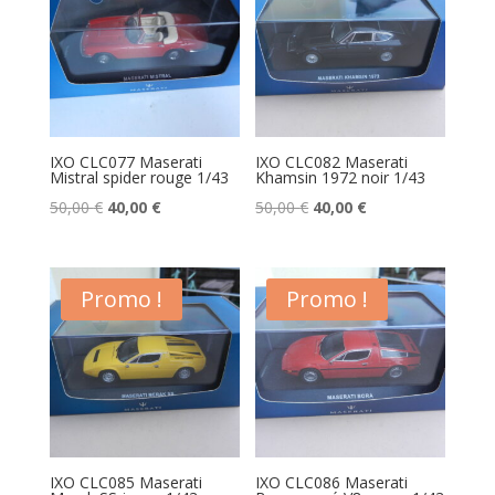
IXO CLC077 Maserati
IXO CLC082 Maserati
Mistral spider rouge 1/43
Khamsin 1972 noir 1/43
Le
Le
Le
Le
50,00
€
40,00
€
50,00
€
40,00
€
prix
prix
prix
prix
initial
actuel
initial
actuel
était :
est :
était :
est :
Promo !
Promo !
50,00 €.
40,00 €.
50,00 €.
40,00 €.
IXO CLC085 Maserati
IXO CLC086 Maserati