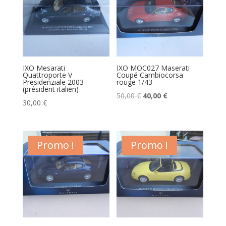
IXO Mesarati
IXO MOC027 Maserati
Quattroporte V
Coupé Cambiocorsa
Presidenziale 2003
rouge 1/43
(président italien)
Le
Le
50,00
€
40,00
€
30,00
€
prix
prix
initial
actuel
était :
est :
Promo !
Promo !
50,00 €.
40,00 €.