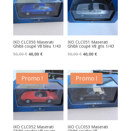
IXO CLC050 Maserati
IXO CLC051 Maserati
Ghibli coupé V8 bleu 1/43
Ghibli coupé V8 gris 1/43
Le
Le
Le
Le
50,00
€
40,00
€
50,00
€
40,00
€
prix
prix
prix
prix
initial
actuel
initial
actuel
était :
est :
était :
est :
Promo !
Promo !
50,00 €.
40,00 €.
50,00 €.
40,00 €.
IXO CLC052 Maserati
IXO CLC053 Maserati
Ghibli spyder V8 rouge
Ghibli spyder V8