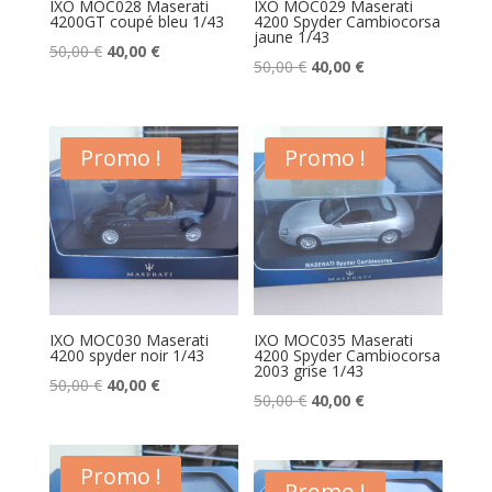
IXO MOC028 Maserati
IXO MOC029 Maserati
4200GT coupé bleu 1/43
4200 Spyder Cambiocorsa
jaune 1/43
Le
Le
50,00
€
40,00
€
Le
Le
50,00
€
40,00
€
prix
prix
prix
prix
initial
actuel
initial
actuel
était :
est :
était :
est :
Promo !
Promo !
50,00 €.
40,00 €.
50,00 €.
40,00 €.
IXO MOC030 Maserati
IXO MOC035 Maserati
4200 spyder noir 1/43
4200 Spyder Cambiocorsa
2003 grise 1/43
Le
Le
50,00
€
40,00
€
Le
Le
50,00
€
40,00
€
prix
prix
prix
prix
initial
actuel
initial
actuel
était :
est :
Promo !
était :
est :
Promo !