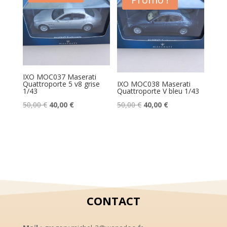
50,00 €.
40,00 €.
50,00 €.
40,00 €.
IXO MOC037 Maserati
Quattroporte 5 v8 grise
IXO MOC038 Maserati
1/43
Quattroporte V bleu 1/43
Le
Le
Le
Le
50,00
€
40,00
€
50,00
€
40,00
€
prix
prix
prix
prix
initial
actuel
initial
actuel
était :
est :
était :
est :
50,00 €.
40,00 €.
50,00 €.
40,00 €.
CONTACT