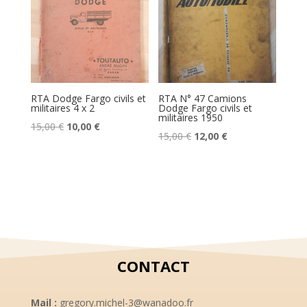
RTA Dodge Fargo civils et
RTA N° 47 Camions
militaires 4 x 2
Dodge Fargo civils et
militaires 1950
Le
Le
15,00
€
10,00
€
Le
Le
15,00
€
12,00
€
prix
prix
prix
prix
initial
actuel
initial
actuel
était :
est :
était :
est :
15,00 €.
10,00 €.
15,00 €.
12,00 €.
CONTACT
Mail :
gregory.michel-3@wanadoo.fr