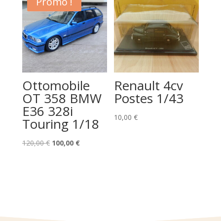
Promo !
50,00 €.
40,00 €.
120,00 €.
100,00 €.
Ottomobile
Renault 4cv
OT 358 BMW
Postes 1/43
E36 328i
10,00
€
Touring 1/18
Le
Le
120,00
€
100,00
€
prix
prix
initial
actuel
était :
est :
120,00 €.
100,00 €.