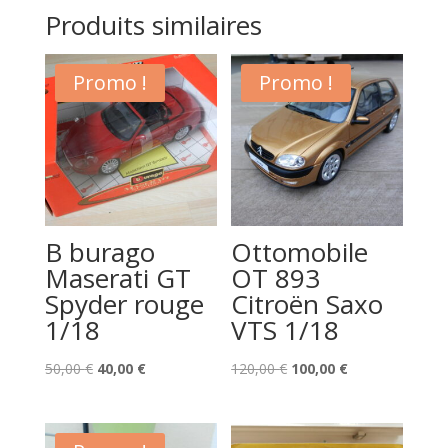
Produits similaires
Promo !
Promo !
B burago
Ottomobile
Maserati GT
OT 893
Spyder rouge
Citroën Saxo
1/18
VTS 1/18
Le
Le
Le
Le
50,00
€
40,00
€
120,00
€
100,00
€
prix
prix
prix
prix
initial
actuel
initial
actuel
était :
est :
était :
est :