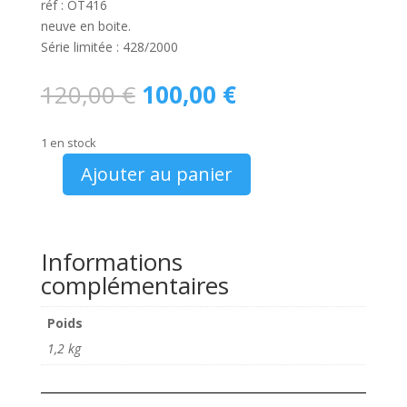
réf : OT416
neuve en boite.
Série limitée : 428/2000
Le
Le
120,00
€
100,00
€
prix
prix
initial
actuel
1 en stock
était :
est :
120,00 €.
100,00 €.
Ajouter au panier
quantité
de
Ottomobile
OT
Informations
416
complémentaires
MG
ZR
Poids
160
1,2 kg
1/18