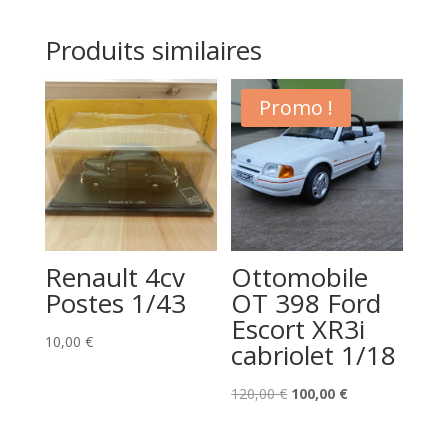
Produits similaires
Promo !
Renault 4cv
Ottomobile
Postes 1/43
OT 398 Ford
Escort XR3i
10,00
€
cabriolet 1/18
Le
Le
120,00
€
100,00
€
prix
prix
initial
actuel