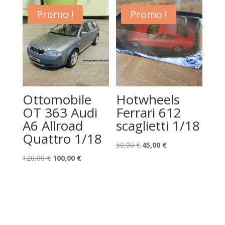
était :
est :
Promo !
Promo !
120,00 €.
100,00 €.
Ottomobile
Hotwheels
OT 363 Audi
Ferrari 612
A6 Allroad
scaglietti 1/18
Quattro 1/18
Le
Le
50,00
€
45,00
€
Le
Le
prix
prix
120,00
€
100,00
€
prix
prix
initial
actuel
initial
actuel
était :
est :
était :
est :
50,00 €.
45,00 €.
120,00 €.
100,00 €.