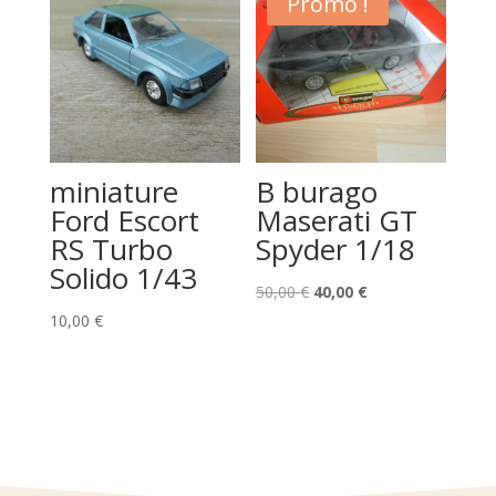
Promo !
120,00 €.
100,00 €.
miniature
B burago
Ford Escort
Maserati GT
RS Turbo
Spyder 1/18
Solido 1/43
Le
Le
50,00
€
40,00
€
prix
prix
10,00
€
initial
actuel
était :
est :
50,00 €.
40,00 €.