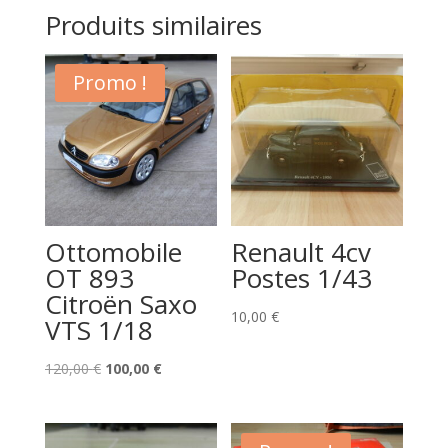
Produits similaires
Promo !
Ottomobile
Renault 4cv
OT 893
Postes 1/43
Citroën Saxo
10,00
€
VTS 1/18
Le
Le
120,00
€
100,00
€
prix
prix
initial
actuel
était :
est :