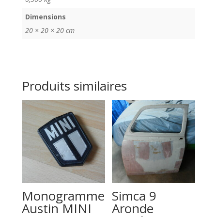
chocs
droite
Dimensions
&
20 × 20 × 20 cm
gauche
Produits similaires
Monogramme
Simca 9
Austin MINI
Aronde