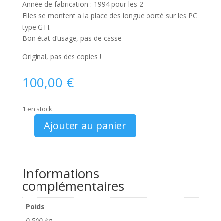
Année de fabrication : 1994 pour les 2
Elles se montent a la place des longue porté sur les PC
type GTI.
Bon état d’usage, pas de casse
Original, pas des copies !
100,00
€
1 en stock
Ajouter au panier
quantité
de
Peugeot
205
Informations
Rallye
complémentaires
grille
de
Poids
pare
0,500 kg