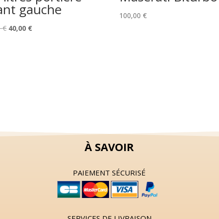
ant gauche
100,00
€
Le
Le
0
€
40,00
€
prix
prix
initial
actuel
était :
est :
50,00 €.
40,00 €.
À SAVOIR
PAIEMENT SÉCURISÉ
SERVICES DE LIVRAISON