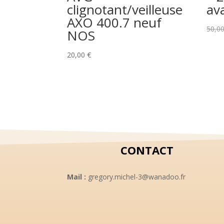
clignotant/veilleuse
av
AXO 400.7 neuf
50,0
NOS
20,00
€
CONTACT
Mail :
gregory.michel-3@wanadoo.fr