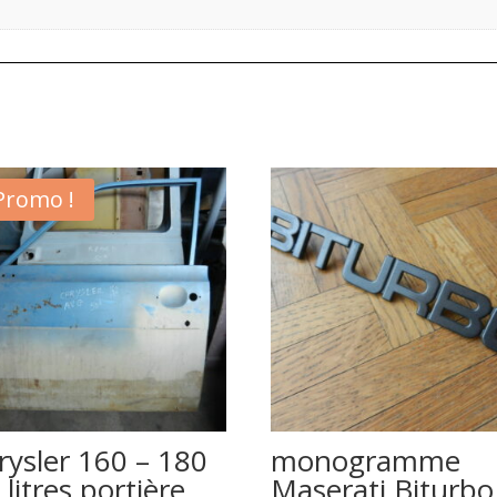
Promo !
rysler 160 – 180
monogramme
 litres portière
Maserati Biturbo