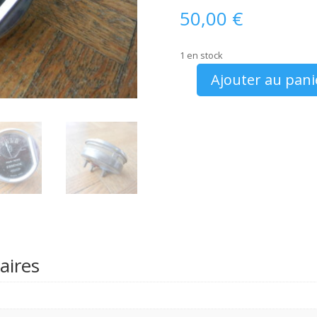
50,00
€
1 en stock
Ajouter au pani
quantité
de
Citroën
Rosalie
10cv
jauge
a
essence
Jaeger
aires