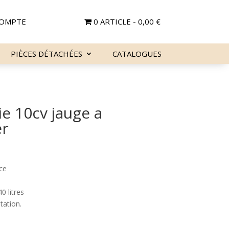
OMPTE
0 ARTICLE
0,00 €
PIÈCES DÉTACHÉES
CATALOGUES
ie 10cv jauge a
er
ce
 litres
tation.