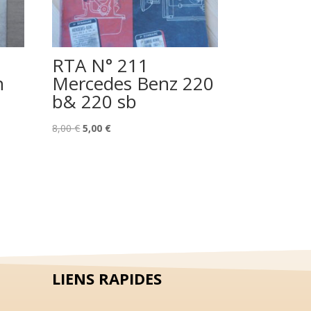
RTA N° 211
n
Mercedes Benz 220
b& 220 sb
Le
Le
8,00
€
5,00
€
prix
prix
initial
actuel
était :
est :
8,00 €.
5,00 €.
LIENS RAPIDES