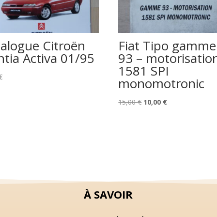
talogue Citroën
Fiat Tipo gamme
ntia Activa 01/95
93 – motorisatio
1581 SPI
€
monomotronic
Le
Le
15,00
€
10,00
€
prix
prix
initial
actuel
était :
est :
15,00 €.
10,00 €.
À SAVOIR