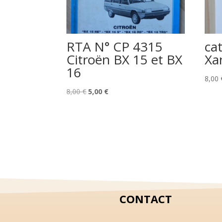
RTA N° CP 4315
ca
Citroën BX 15 et BX
Xa
16
8,00
Le
Le
8,00
€
5,00
€
prix
prix
initial
actuel
était :
est :
8,00 €.
5,00 €.
CONTACT