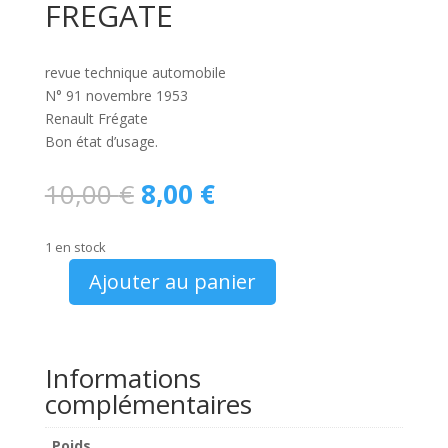
FREGATE
revue technique automobile
N° 91 novembre 1953
Renault Frégate
Bon état d’usage.
Le
Le
10,00
€
8,00
€
prix
prix
initial
actuel
1 en stock
était :
est :
10,00 €.
8,00 €.
Ajouter au panier
quantité
de
RTA
N°
Informations
91
complémentaires
RENAULT
FREGATE
Poids