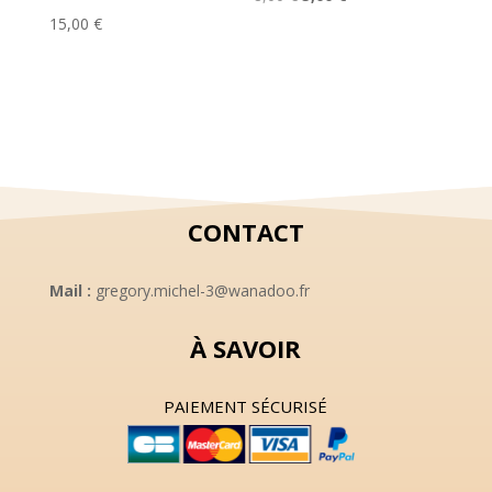
prix
prix
15,00
€
initial
actuel
était :
est :
8,00 €.
5,00 €.
CONTACT
Mail :
gregory.michel-3@wanadoo.fr
À SAVOIR
PAIEMENT SÉCURISÉ