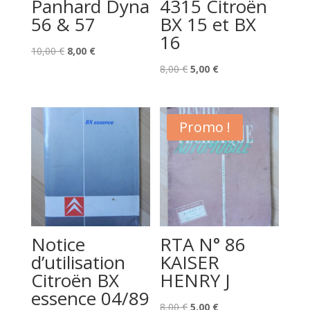
Panhard Dyna
4315 Citroën
56 & 57
BX 15 et BX
16
Le
Le
10,00
€
8,00
€
prix
prix
Le
Le
8,00
€
5,00
€
initial
actuel
prix
prix
était :
est :
initial
actuel
10,00 €.
8,00 €.
était :
est :
Promo !
8,00 €.
5,00 €.
Notice
RTA N° 86
d’utilisation
KAISER
Citroën BX
HENRY J
essence 04/89
Le
Le
8,00
€
5,00
€