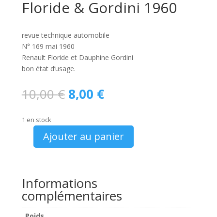
Floride & Gordini 1960
revue technique automobile
N° 169 mai 1960
Renault Floride et Dauphine Gordini
bon état d’usage.
Le
Le
10,00
€
8,00
€
prix
prix
initial
actuel
1 en stock
était :
est :
10,00 €.
8,00 €.
Ajouter au panier
quantité
de
RTA
N°
Informations
169
complémentaires
Renault
Floride
Poids