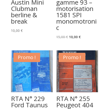
Austin Mini
gamme 93 –
Clubman
motorisation
berline &
1581 SPI
break
monomotroni
c
10,00
€
Le
Le
15,00
€
10,00
€
prix
prix
initial
actuel
était :
est :
Promo !
Promo !
15,00 €.
10,00 €.
RTA N° 229
RTA N° 255
Ford Taunus
Peugeot 404