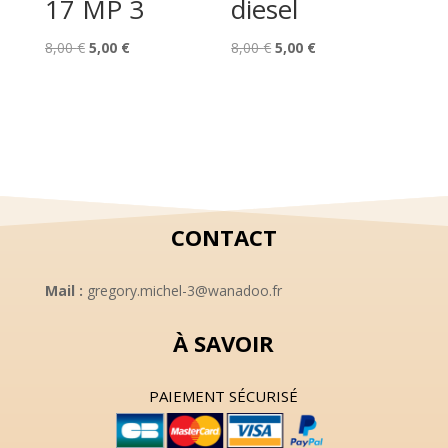
17 MP 3
diesel
Le
Le
Le
Le
8,00
€
5,00
€
8,00
€
5,00
€
prix
prix
prix
prix
initial
actuel
initial
actuel
était :
est :
était :
est :
8,00 €.
5,00 €.
8,00 €.
5,00 €.
CONTACT
Mail :
gregory.michel-3@wanadoo.fr
À SAVOIR
PAIEMENT SÉCURISÉ