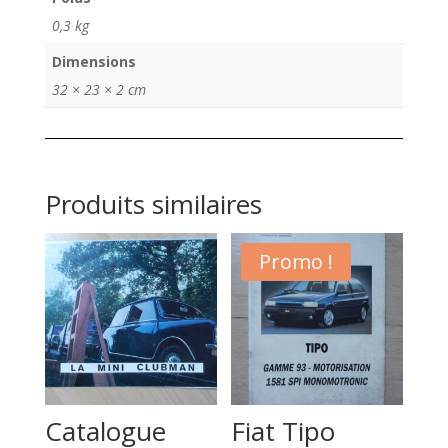
&
0,3 kg
Gordini
1960
Dimensions
32 × 23 × 2 cm
Produits similaires
Promo !
Catalogue
Fiat Tipo