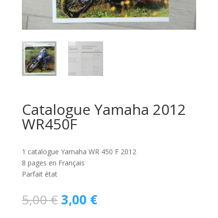
Catalogue Yamaha 2012
WR450F
1 catalogue Yamaha WR 450 F 2012
8 pages en Français
Parfait état
Le
Le
5,00
€
3,00
€
prix
prix