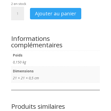
initial
actuel
2 en stock
était :
est :
quantité
5,00 €.
3,00 €.
Ajouter au panier
de
Catalogue
Yamaha
2012
Informations
WR450F
complémentaires
Poids
0,150 kg
Dimensions
21 × 21 × 0,5 cm
Produits similaires