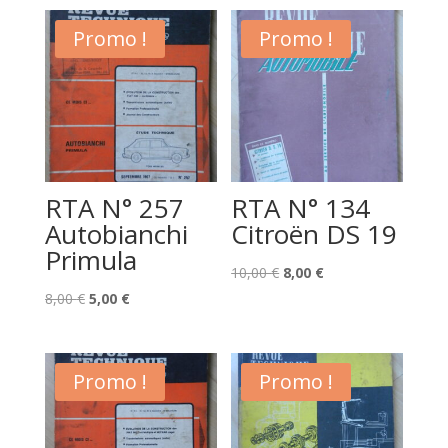
Promo !
Promo !
RTA N° 257
RTA N° 134
Autobianchi
Citroën DS 19
Primula
Le
Le
10,00
€
8,00
€
Le
Le
prix
prix
8,00
€
5,00
€
prix
prix
initial
actuel
initial
actuel
était :
est :
était :
est :
10,00 €.
8,00 €.
Promo !
Promo !
8,00 €.
5,00 €.