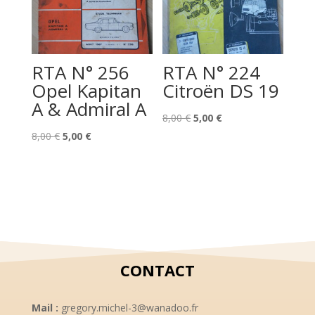
RTA N° 256
RTA N° 224
Opel Kapitan
Citroën DS 19
A & Admiral A
Le
Le
8,00
€
5,00
€
Le
Le
prix
prix
8,00
€
5,00
€
prix
prix
initial
actuel
initial
actuel
était :
est :
était :
est :
8,00 €.
5,00 €.
8,00 €.
5,00 €.
CONTACT
Mail :
gregory.michel-3@wanadoo.fr