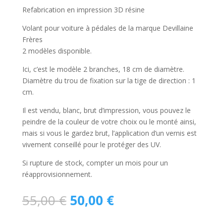
Refabrication en impression 3D résine
Volant pour voiture à pédales de la marque Devillaine
Frères
2 modèles disponible.
Ici, c’est le modèle 2 branches, 18 cm de diamètre.
Diamètre du trou de fixation sur la tige de direction : 1
cm.
Il est vendu, blanc, brut d’impression, vous pouvez le
peindre de la couleur de votre choix ou le monté ainsi,
mais si vous le gardez brut, l’application d’un vernis est
vivement conseillé pour le protéger des UV.
Si rupture de stock, compter un mois pour un
réapprovisionnement.
Le
Le
55,00
€
50,00
€
prix
prix