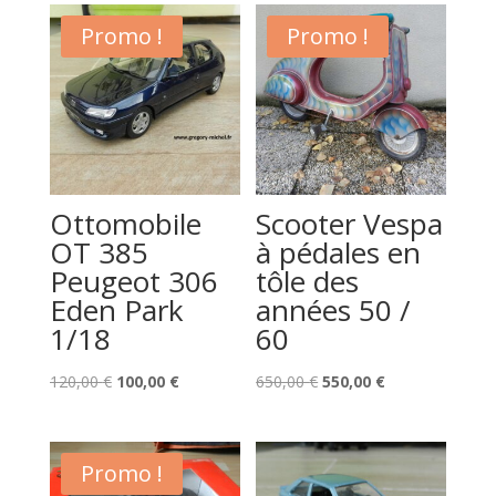
Promo !
Promo !
Ottomobile
Scooter Vespa
OT 385
à pédales en
Peugeot 306
tôle des
Eden Park
années 50 /
1/18
60
Le
Le
Le
Le
120,00
€
100,00
€
650,00
€
550,00
€
prix
prix
prix
prix
initial
actuel
initial
actuel
était :
est :
était :
est :
Promo !
120,00 €.
100,00 €.
650,00 €.
550,00 €.