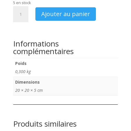
initial
actuel
5 en stock
était :
est :
quantité
55,00 €.
50,00 €.
Ajouter au panier
de
Volant
voiture
à
Informations
pédales
complémentaires
Devillaine
Frères
refabrication
Poids
impression
0,300 kg
3D
Dimensions
modèle
2
20 × 20 × 5 cm
branches
Produits similaires