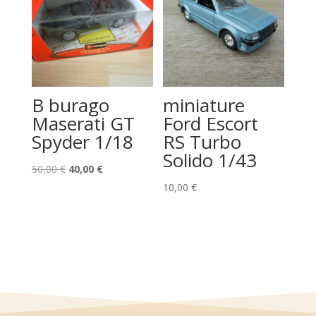
B burago
miniature
Maserati GT
Ford Escort
Spyder 1/18
RS Turbo
Solido 1/43
Le
Le
50,00
€
40,00
€
prix
prix
10,00
€
initial
actuel
était :
est :
50,00 €.
40,00 €.