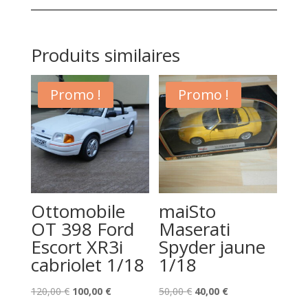
1/18
Produits similaires
Promo !
Promo !
Ottomobile
maiSto
OT 398 Ford
Maserati
Escort XR3i
Spyder jaune
cabriolet 1/18
1/18
Le
Le
Le
Le
120,00
€
100,00
€
50,00
€
40,00
€