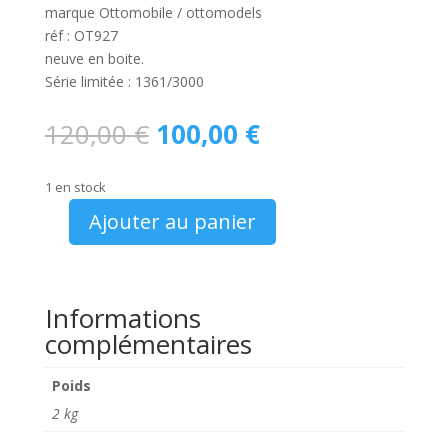
marque Ottomobile / ottomodels
réf : OT927
neuve en boite.
Série limitée : 1361/3000
Le
Le
120,00
€
100,00
€
prix
prix
initial
actuel
1 en stock
était :
est :
120,00 €.
100,00 €.
Ajouter au panier
quantité
de
Ottomobile
OT
Informations
927
complémentaires
Mercedes
Benz
Poids
190
2 kg
2.5-
16V