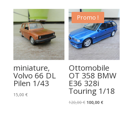
prix
prix
prix
prix
initial
actuel
initial
actuel
était :
est :
était :
est :
Promo !
120,00 €.
100,00 €.
50,00 €.
40,00 €.
miniature,
Ottomobile
Volvo 66 DL
OT 358 BMW
Pilen 1/43
E36 328i
Touring 1/18
15,00
€
Le
Le
120,00
€
100,00
€
prix
prix
initial
actuel
était :
est :
120,00 €.
100,00 €.