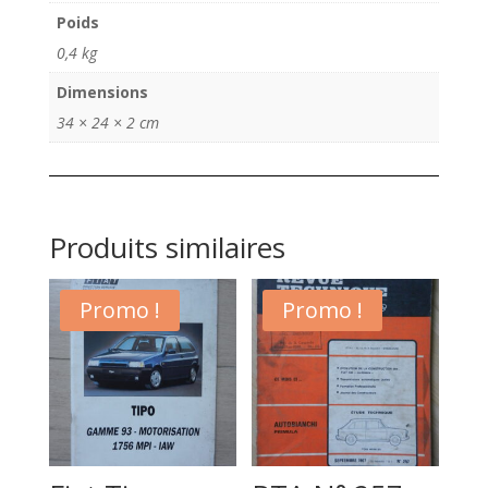
Fiat
Poids
626
0,4 kg
&
Hillman
Dimensions
Minx
34 × 24 × 2 cm
1950
Produits similaires
Promo !
Promo !