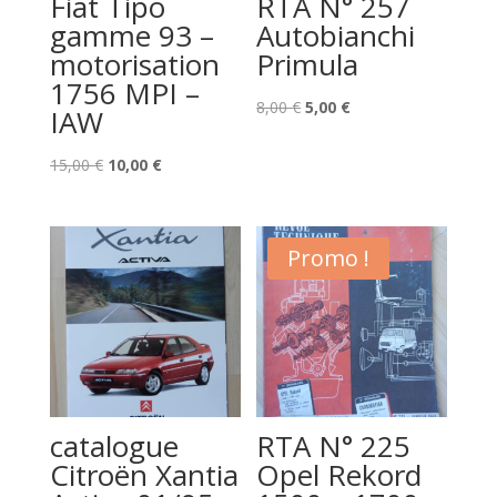
Fiat Tipo
RTA N° 257
gamme 93 –
Autobianchi
motorisation
Primula
1756 MPI –
Le
Le
8,00
€
5,00
€
IAW
prix
prix
Le
Le
initial
actuel
15,00
€
10,00
€
prix
prix
était :
est :
initial
actuel
8,00 €.
5,00 €.
était :
est :
Promo !
15,00 €.
10,00 €.
catalogue
RTA N° 225
Citroën Xantia
Opel Rekord