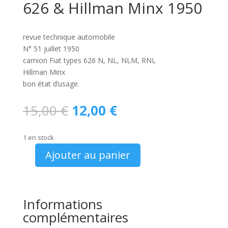
626 & Hillman Minx 1950
revue technique automobile
N° 51 juillet 1950
camion Fiat types 626 N, NL, NLM, RNL
Hillman Minx
bon état d’usage.
Le
Le
15,00
€
12,00
€
prix
prix
initial
actuel
1 en stock
était :
est :
15,00 €.
12,00 €.
Ajouter au panier
quantité
de
RTA
N°
Informations
51
complémentaires
camion