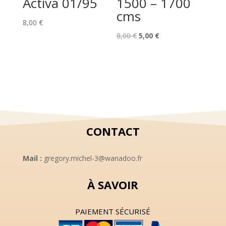
Activa 01/95
1500 – 1700
cms
8,00
€
Le
Le
8,00
€
5,00
€
prix
prix
initial
actuel
était :
est :
8,00 €.
5,00 €.
CONTACT
Mail :
gregory.michel-3@wanadoo.fr
À SAVOIR
PAIEMENT SÉCURISÉ