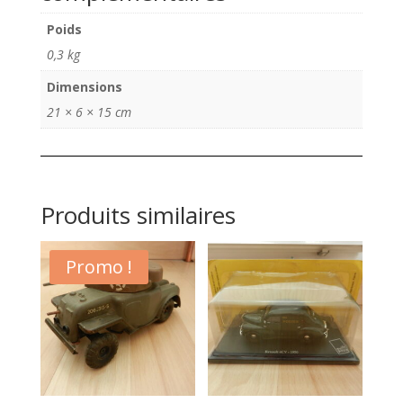
Ford
Poids
Thunderbird
0,3 kg
56
Dimensions
21 × 6 × 15 cm
Produits similaires
Promo !