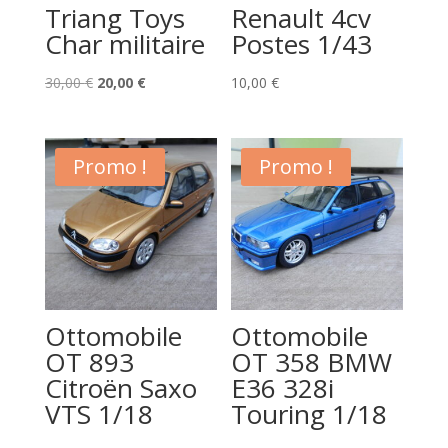
Triang Toys
Renault 4cv
Char militaire
Postes 1/43
Le
Le
30,00
€
20,00
€
10,00
€
prix
prix
initial
actuel
était :
est :
Promo !
Promo !
30,00 €.
20,00 €.
Ottomobile
Ottomobile
OT 893
OT 358 BMW
Citroën Saxo
E36 328i
VTS 1/18
Touring 1/18