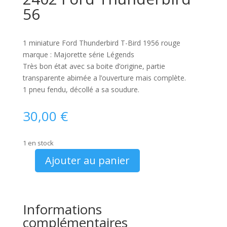
56
1 miniature Ford Thunderbird T-Bird 1956 rouge
marque : Majorette série Légends
Très bon état avec sa boite d’origine, partie
transparente abimée a l’ouverture mais complète.
1 pneu fendu, décollé a sa soudure.
30,00
€
1 en stock
Ajouter au panier
quantité
de
Majorette
Legends
Informations
N°
complémentaires
2402