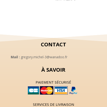
initial
actuel
prix
prix
était :
est :
initial
actuel
10,00 €.
8,00 €.
était :
est :
8,00 €.
5,00 €.
CONTACT
Mail :
gregory.michel-3@wanadoo.fr
À SAVOIR
PAIEMENT SÉCURISÉ
SERVICES DE LIVRAISON