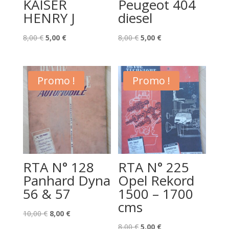
KAISER
Peugeot 404
HENRY J
diesel
Le
Le
Le
Le
8,00
€
5,00
€
8,00
€
5,00
€
prix
prix
prix
prix
initial
actuel
initial
actuel
était :
est :
était :
est :
Promo !
Promo !
8,00 €.
5,00 €.
8,00 €.
5,00 €.
RTA N° 128
RTA N° 225
Panhard Dyna
Opel Rekord
56 & 57
1500 – 1700
cms
Le
Le
10,00
€
8,00
€
prix
prix
Le
Le
8,00
€
5,00
€