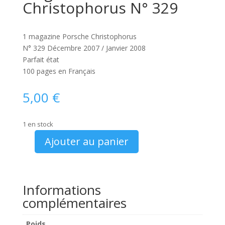
Christophorus N° 329
1 magazine Porsche Christophorus
N° 329 Décembre 2007 / Janvier 2008
Parfait état
100 pages en Français
5,00
€
1 en stock
Ajouter au panier
quantité
de
Magazine
Porsche
Informations
Christophorus
complémentaires
N°
329
Poids