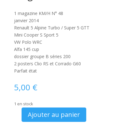
1 magazine KM/H N° 48
janvier 2014
Renault 5 Alpine Turbo / Super 5 GTT
Mini Cooper S Sport 5
VW Polo WRC
Alfa 145 cup
dossier groupe B séries 200
2 posters Clio RS et Corrado G60
Parfait état
5,00
€
1 en stock
Ajouter au panier
quantité
de
Magazine
KM/H