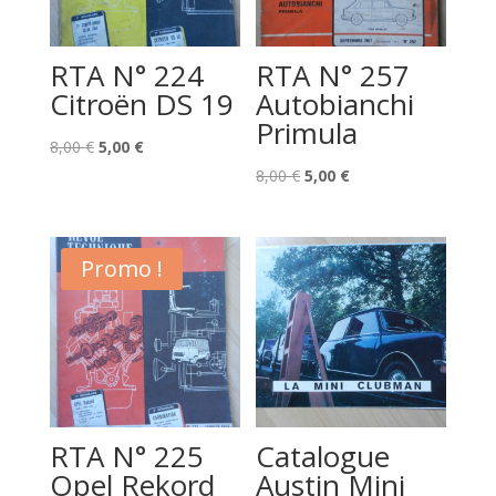
RTA N° 224
RTA N° 257
Citroën DS 19
Autobianchi
Primula
Le
Le
8,00
€
5,00
€
prix
prix
Le
Le
8,00
€
5,00
€
initial
actuel
prix
prix
était :
est :
initial
actuel
8,00 €.
5,00 €.
était :
est :
Promo !
8,00 €.
5,00 €.
RTA N° 225
Catalogue
Opel Rekord
Austin Mini