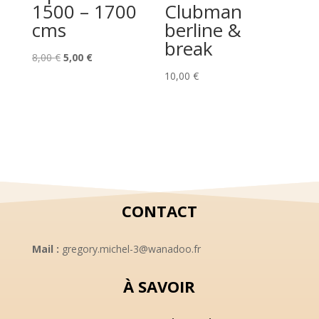
1500 – 1700
Clubman
cms
berline &
break
Le
Le
8,00
€
5,00
€
prix
prix
10,00
€
initial
actuel
était :
est :
8,00 €.
5,00 €.
CONTACT
Mail :
gregory.michel-3@wanadoo.fr
À SAVOIR