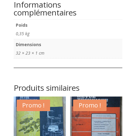
Informations
N°
complémentaires
48
Poids
0,35 kg
Dimensions
32 × 23 × 1 cm
Produits similaires
Promo !
Promo !