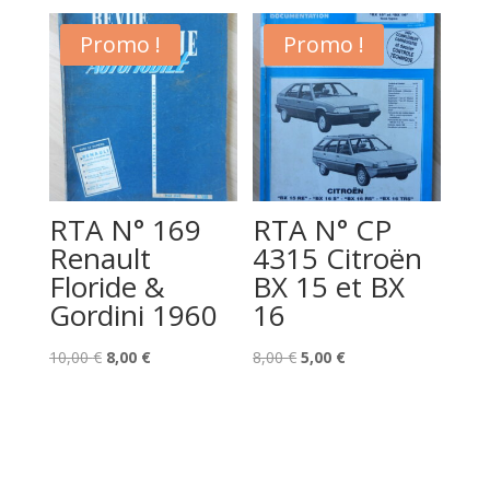
initial
actuel
8,00 €.
5,00 €.
était :
est :
Promo !
Promo !
8,00 €.
5,00 €.
RTA N° 169
RTA N° CP
Renault
4315 Citroën
Floride &
BX 15 et BX
Gordini 1960
16
Le
Le
Le
Le
10,00
€
8,00
€
8,00
€
5,00
€
prix
prix
prix
prix
initial
actuel
initial
actuel
était :
est :
était :
est :
10,00 €.
8,00 €.
8,00 €.
5,00 €.