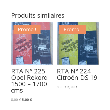
Produits similaires
Promo !
Promo !
RTA N° 225
RTA N° 224
Opel Rekord
Citroën DS 19
1500 – 1700
Le
Le
8,00
€
5,00
€
cms
prix
prix
Le
Le
initial
actuel
8,00
€
5,00
€
prix
prix
était :
est :