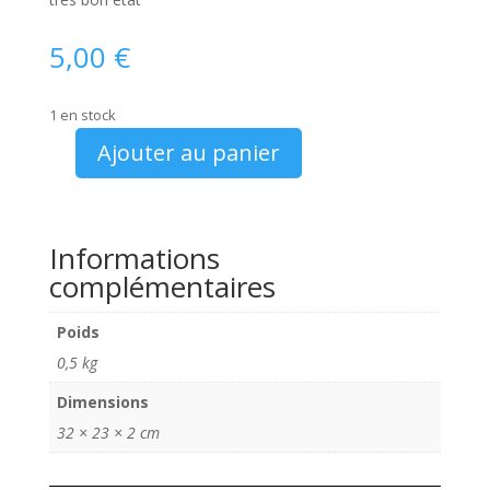
5,00
€
1 en stock
Ajouter au panier
quantité
de
magazine
Automobiles
Informations
Classiques
complémentaires
N°
198
Poids
0,5 kg
Dimensions
32 × 23 × 2 cm