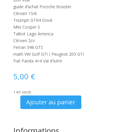
guide d’achat Porsche Boxster
Citroën 15/6
Triumph GTR4 Dové
Mini Cooper S
Talbot Lago America
Citroen 2cv
Ferrari 348 GTS
math VW Golf GTI / Peugeot 205 GTI
Fiat Panda 4×4 Val d’Isère
5,00
€
1 en stock
Ajouter au panier
quantité
de
Magazine
Auto
Informations