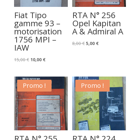
Fiat Tipo
RTA N° 256
gamme 93 –
Opel Kapitan
motorisation
A & Admiral A
1756 MPI –
Le
Le
8,00
€
5,00
€
IAW
prix
prix
Le
Le
initial
actuel
15,00
€
10,00
€
prix
prix
était :
est :
initial
actuel
8,00 €.
5,00 €.
était :
est :
Promo !
Promo !
15,00 €.
10,00 €.
RTA N° 255
RTA N° 224