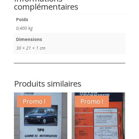
Rétro
complémentaires
N°
364
Poids
mai
0,400 kg
2012
Dimensions
30 × 21 × 1 cm
Produits similaires
Promo !
Promo !