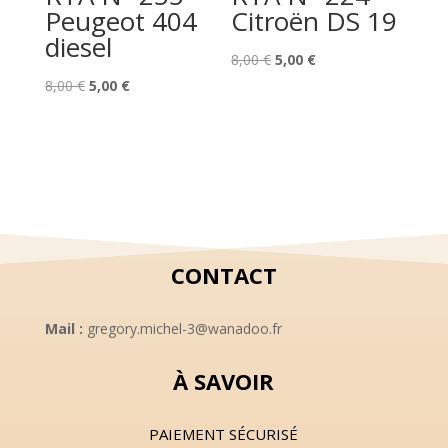
Peugeot 404
Citroën DS 19
diesel
Le
Le
8,00
€
5,00
€
Le
Le
prix
prix
8,00
€
5,00
€
prix
prix
initial
actuel
initial
actuel
était :
est :
était :
est :
8,00 €.
5,00 €.
8,00 €.
5,00 €.
CONTACT
Mail :
gregory.michel-3@wanadoo.fr
À SAVOIR
PAIEMENT SÉCURISÉ