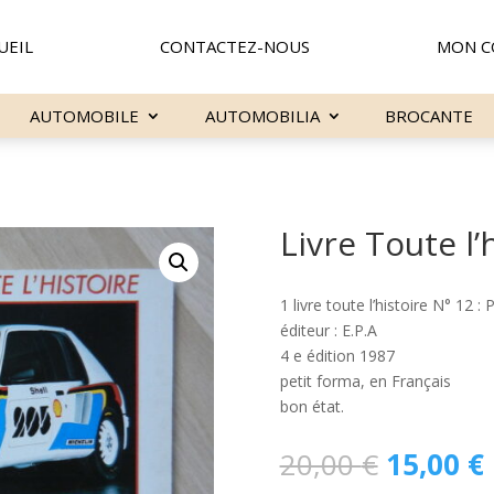
UEIL
CONTACTEZ-NOUS
MON C
AUTOMOBILE
AUTOMOBILIA
BROCANTE
Livre Toute l’
1 livre toute l’histoire N° 12
éditeur : E.P.A
4 e édition 1987
petit forma, en Français
bon état.
Le
20,00
€
15,00
€
prix