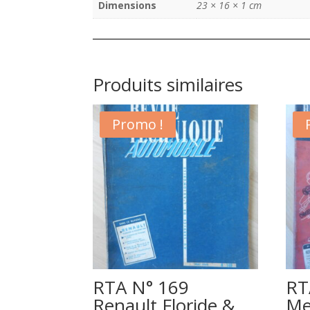
Dimensions
23 × 16 × 1 cm
Produits similaires
Promo !
RTA N° 169
RT
Renault Floride &
Me