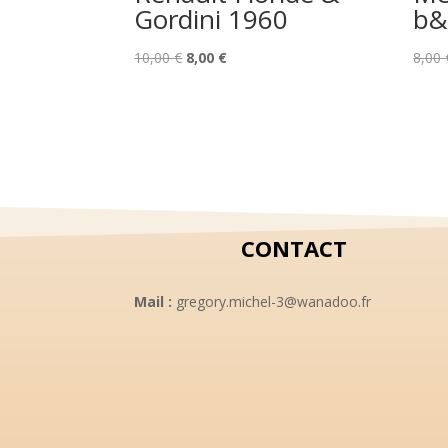
Gordini 1960
b&
Le
Le
10,00
€
8,00
€
8,00
prix
prix
initial
actuel
était :
est :
10,00 €.
8,00 €.
CONTACT
Mail :
gregory.michel-3@wanadoo.fr