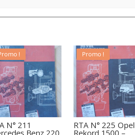
Promo !
Promo !
A N° 211
RTA N° 225 Opel
rcedes Benz 220
Rekord 1500 –