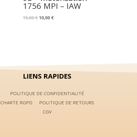
1756 MPI – IAW
Le
Le
15,00
€
10,00
€
prix
prix
initial
actuel
était :
est :
15,00 €.
10,00 €.
LIENS RAPIDES
POLITIQUE DE CONFIDENTIALITÉ
CHARTE RGPD
POLITIQUE DE RETOURS
CGV