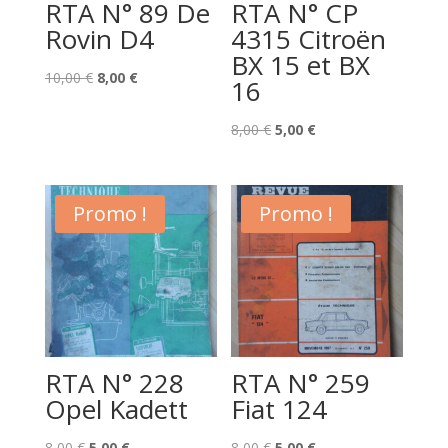
RTA N° 89 De
RTA N° CP
Rovin D4
4315 Citroën
BX 15 et BX
Le
Le
10,00
€
8,00
€
16
prix
prix
initial
actuel
Le
Le
8,00
€
5,00
€
était :
est :
prix
prix
10,00 €.
8,00 €.
initial
actuel
était :
est :
Promo !
Promo !
8,00 €.
5,00 €.
RTA N° 228
RTA N° 259
Opel Kadett
Fiat 124
Le
Le
Le
Le
8,00
€
5,00
€
8,00
€
5,00
€