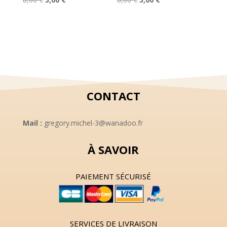
prix
prix
prix
prix
initial
actuel
initial
actuel
était :
est :
était :
est :
8,00 €.
5,00 €.
8,00 €.
5,00 €.
CONTACT
Mail :
gregory.michel-3@wanadoo.fr
À SAVOIR
PAIEMENT SÉCURISÉ
SERVICES DE LIVRAISON