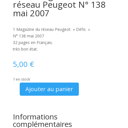
réseau Peugeot N° 138
mai 2007
1 Magazine du réseau Peugeot » Défis »
N° 138 mai 2007
32 pages en Français.
très bon état.
5,00
€
1 en stock
Ajouter au panier
quantité
de
Défis
magazine
Informations
du
complémentaires
réseau