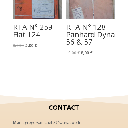
RTA N° 259
RTA N° 128
Fiat 124
Panhard Dyna
56 & 57
Le
Le
8,00
€
5,00
€
prix
prix
Le
Le
10,00
€
8,00
€
initial
actuel
prix
prix
était :
est :
initial
actuel
8,00 €.
5,00 €.
était :
est :
10,00 €.
8,00 €.
CONTACT
Mail :
gregory.michel-3@wanadoo.fr