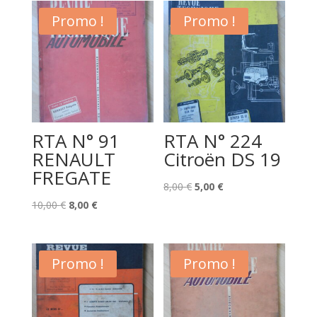
Promo !
Promo !
RTA N° 91
RTA N° 224
RENAULT
Citroën DS 19
FREGATE
Le
Le
8,00
€
5,00
€
Le
Le
prix
prix
10,00
€
8,00
€
prix
prix
initial
actuel
initial
actuel
était :
est :
était :
est :
8,00 €.
5,00 €.
Promo !
Promo !
10,00 €.
8,00 €.