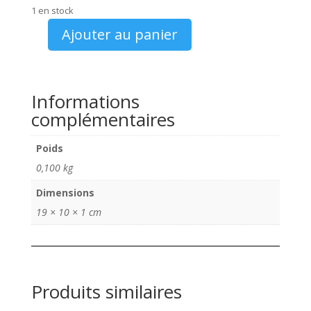
1 en stock
Ajouter au panier
quantité
de
Catalogue
Velosolex
Informations
les
complémentaires
Bicyclette
années
Poids
70
0,100 kg
Dimensions
19 × 10 × 1 cm
Produits similaires