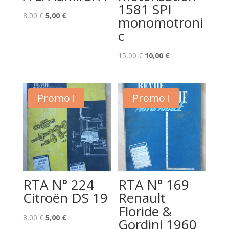
1581 SPI
Le
Le
8,00
€
5,00
€
monomotroni
prix
prix
c
initial
actuel
était :
est :
Le
Le
15,00
€
10,00
€
8,00 €.
5,00 €.
prix
prix
initial
actuel
était :
est :
Promo !
Promo !
15,00 €.
10,00 €.
RTA N° 224
RTA N° 169
Citroën DS 19
Renault
Floride &
Le
Le
8,00
€
5,00
€
Gordini 1960