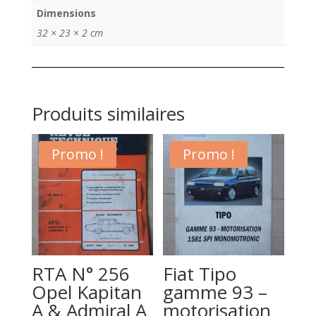
France
Dimensions
mai
32 × 23 × 2 cm
2015
Produits similaires
Promo !
Promo !
RTA N° 256
Fiat Tipo
Opel Kapitan
gamme 93 –
A & Admiral A
motorisation