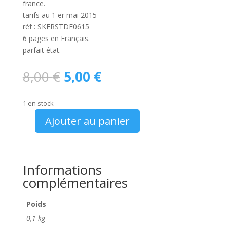
france.
tarifs au 1 er mai 2015
réf : SKFRSTDF0615
6 pages en Français.
parfait état.
Le
Le
8,00
€
5,00
€
prix
prix
initial
actuel
1 en stock
était :
est :
8,00 €.
5,00 €.
Ajouter au panier
quantité
de
catalogue
Skoda
Informations
Rapid
complémentaires
Spaceback
édition
Poids
Tour
0,1 kg
de