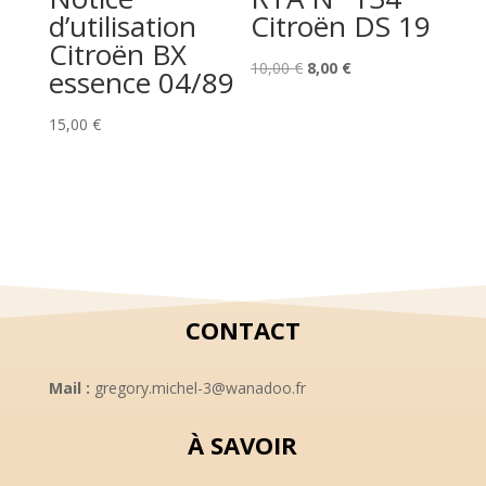
d’utilisation
Citroën DS 19
Citroën BX
Le
Le
10,00
€
8,00
€
essence 04/89
prix
prix
initial
actuel
15,00
€
était :
est :
10,00 €.
8,00 €.
CONTACT
Mail :
gregory.michel-3@wanadoo.fr
À SAVOIR