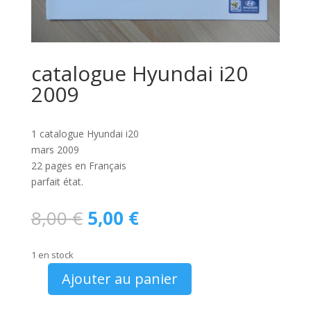
catalogue Hyundai i20
2009
1 catalogue Hyundai i20
mars 2009
22 pages en Français
parfait état.
Le
Le
8,00
€
5,00
€
prix
prix
initial
actuel
1 en stock
était :
est :
8,00 €.
5,00 €.
Ajouter au panier
quantité
de