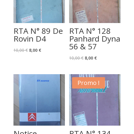
RTA N° 89 De
RTA N° 128
Rovin D4
Panhard Dyna
56 & 57
Le
Le
10,00
€
8,00
€
prix
prix
Le
Le
10,00
€
8,00
€
initial
actuel
prix
prix
était :
est :
initial
actuel
10,00 €.
8,00 €.
était :
est :
Promo !
10,00 €.
8,00 €.
Notice
RTA N° 134