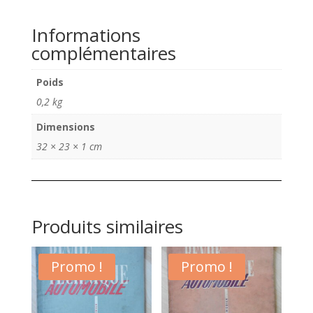
catalogue
Hyundai
Informations
i20
complémentaires
2009
Poids
0,2 kg
Dimensions
32 × 23 × 1 cm
Produits similaires
Promo !
Promo !