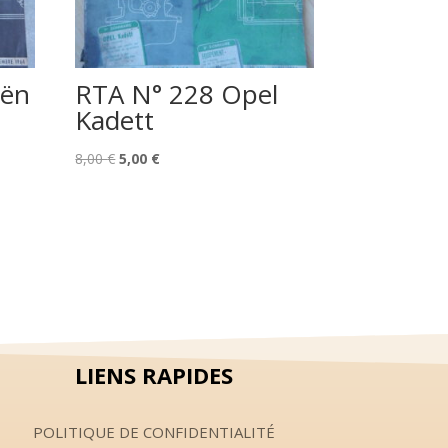
oën
RTA N° 228 Opel
Kadett
Le
Le
8,00
€
5,00
€
prix
prix
initial
actuel
était :
est :
8,00 €.
5,00 €.
LIENS RAPIDES
POLITIQUE DE CONFIDENTIALITÉ