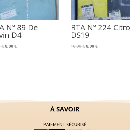
A N° 89 De
RTA N° 224 Citr
vin D4
DS19
Le
Le
Le
Le
0
€
8,00
€
10,00
€
8,00
€
prix
prix
prix
prix
initial
actuel
initial
actuel
était :
est :
était :
est :
10,00 €.
8,00 €.
10,00 €.
8,00 €.
À SAVOIR
PAIEMENT SÉCURISÉ