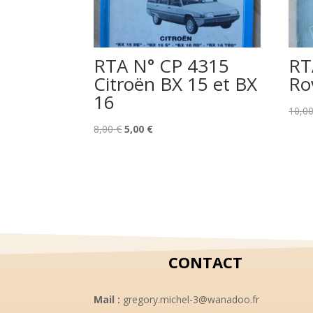
RTA N° CP 4315
RT
Citroën BX 15 et BX
Ro
16
10,0
Le
Le
8,00
€
5,00
€
prix
prix
initial
actuel
était :
est :
8,00 €.
5,00 €.
CONTACT
Mail :
gregory.michel-3@wanadoo.fr