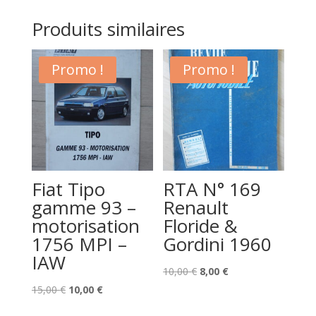
Produits similaires
Promo !
Promo !
Fiat Tipo
RTA N° 169
gamme 93 –
Renault
motorisation
Floride &
1756 MPI –
Gordini 1960
IAW
Le
Le
10,00
€
8,00
€
Le
Le
prix
prix
15,00
€
10,00
€
prix
prix
initial
actuel