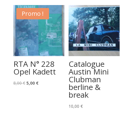
initial
actuel
était :
est :
était :
est :
10,00 €.
8,00 €.
Promo !
15,00 €.
10,00 €.
RTA N° 228
Catalogue
Opel Kadett
Austin Mini
Clubman
Le
Le
8,00
€
5,00
€
berline &
prix
prix
break
initial
actuel
était :
est :
10,00
€
8,00 €.
5,00 €.