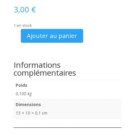
3,00
€
1 en stock
Ajouter au panier
quantité
de
Carte
postal
Informations
FIAT
complémentaires
1500
et
Poids
1200
0,100 kg
cabriolets
Dimensions
15 × 10 × 0,1 cm