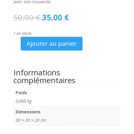
avec son couvercle
Le
Le
50,00
€
35,00
€
prix
prix
initial
actuel
1 en stock
était :
est :
50,00 €.
35,00 €.
Ajouter au panier
quantité
de
Seau
de
Informations
graisse
complémentaires
équateur
vide
Poids
0,400 kg
Dimensions
30 × 20 × 20 cm