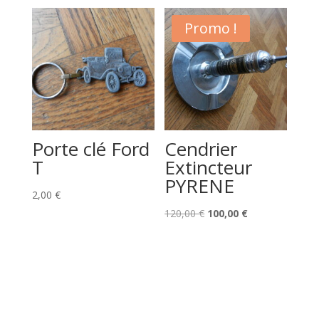
Promo !
Porte clé Ford
Cendrier
T
Extincteur
PYRENE
2,00
€
Le
Le
120,00
€
100,00
€
prix
prix
initial
actuel
était :
est :
120,00 €.
100,00 €.