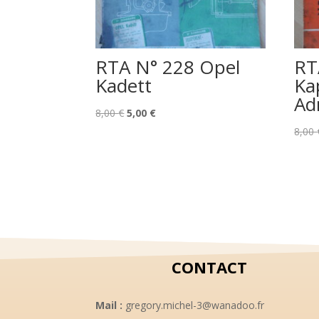
RTA N° 228 Opel
RT
Kadett
Ka
Ad
Le
Le
8,00
€
5,00
€
prix
prix
8,00
initial
actuel
était :
est :
8,00 €.
5,00 €.
CONTACT
Mail :
gregory.michel-3@wanadoo.fr