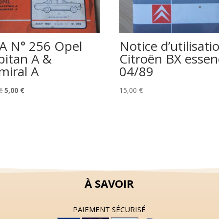
A N° 256 Opel
Notice d’utilisati
pitan A &
Citroën BX essen
miral A
04/89
Le
Le
€
5,00
€
15,00
€
prix
prix
initial
actuel
était :
est :
8,00 €.
5,00 €.
À SAVOIR
PAIEMENT SÉCURISÉ