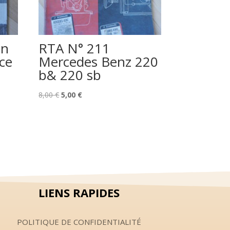
on
RTA N° 211
ce
Mercedes Benz 220
b& 220 sb
Le
Le
8,00
€
5,00
€
prix
prix
initial
actuel
était :
est :
8,00 €.
5,00 €.
LIENS RAPIDES
POLITIQUE DE CONFIDENTIALITÉ