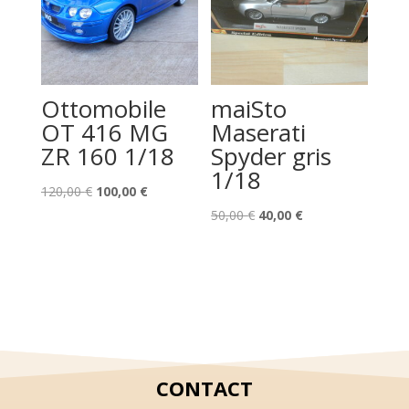
Ottomobile
maiSto
OT 416 MG
Maserati
ZR 160 1/18
Spyder gris
1/18
Le
Le
120,00
€
100,00
€
prix
prix
Le
Le
50,00
€
40,00
€
initial
actuel
prix
prix
était :
est :
initial
actuel
120,00 €.
100,00 €.
était :
est :
50,00 €.
40,00 €.
CONTACT