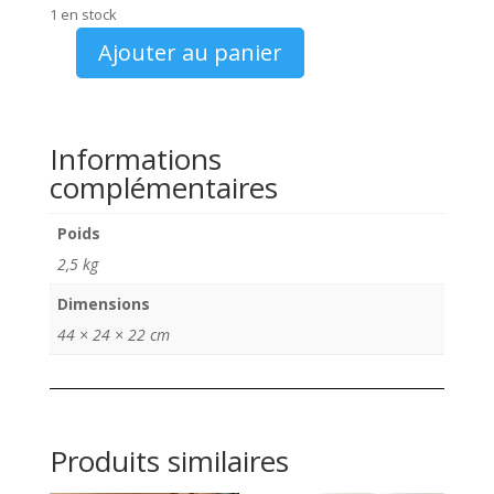
1 en stock
Ajouter au panier
quantité
de
Ottomobile
G
Informations
057
complémentaires
Peugeot
106
Poids
Rallye
2,5 kg
1/12
Dimensions
44 × 24 × 22 cm
Produits similaires