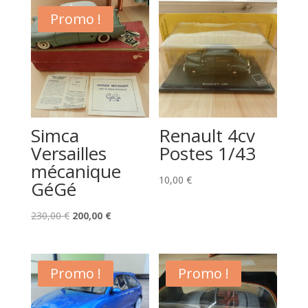
Promo !
Simca
Renault 4cv
Versailles
Postes 1/43
mécanique
10,00
€
GéGé
Le
Le
230,00
€
200,00
€
prix
prix
initial
actuel
était :
est :
Promo !
Promo !
230,00 €.
200,00 €.