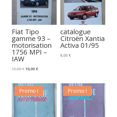
Fiat Tipo
catalogue
gamme 93 –
Citroën Xantia
motorisation
Activa 01/95
1756 MPI –
8,00
€
IAW
Le
Le
15,00
€
10,00
€
prix
prix
initial
actuel
était :
est :
Promo !
Promo !
15,00 €.
10,00 €.