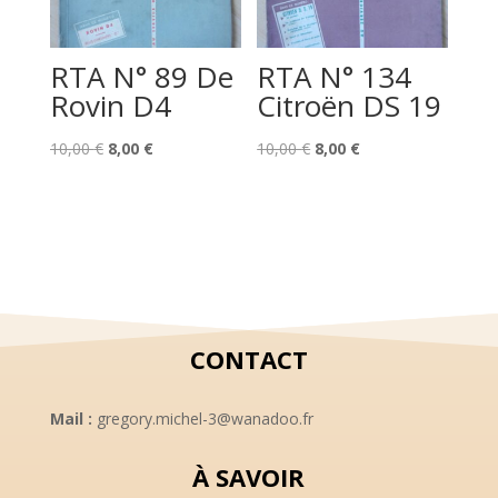
RTA N° 89 De
RTA N° 134
Rovin D4
Citroën DS 19
Le
Le
Le
Le
10,00
€
8,00
€
10,00
€
8,00
€
prix
prix
prix
prix
initial
actuel
initial
actuel
était :
est :
était :
est :
10,00 €.
8,00 €.
10,00 €.
8,00 €.
CONTACT
Mail :
gregory.michel-3@wanadoo.fr
À SAVOIR