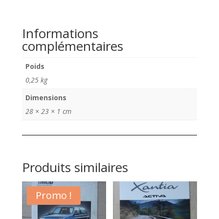
de
Magazine
Peugeot
Informations
MAG
complémentaires
N°
7
Poids
automne
0,25 kg
hiver
2003
Dimensions
28 × 23 × 1 cm
Produits similaires
Promo !