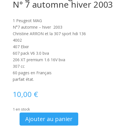
N° 7 automne hiver 2003
1 Peugeot MAG
N°7 automne – hiver 2003
Christine ARRON et la 307 sport hdi 136
4002
407 Elixir
607 pack V6 3.0 bva
206 XT premium 1.6 16V bva
307 cc
60 pages en Français
parfait état.
10,00
€
1 en stock
Ajouter au panier
quantité