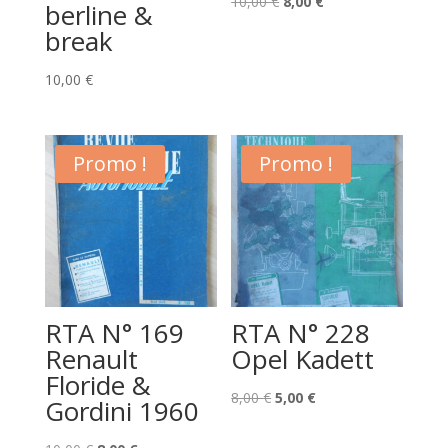
Le
Le
10,00
€
8,00
€
berline &
prix
prix
break
initial
actuel
était :
est :
10,00
€
10,00 €.
8,00 €.
Promo !
Promo !
RTA N° 169
RTA N° 228
Renault
Opel Kadett
Floride &
Le
Le
8,00
€
5,00
€
Gordini 1960
prix
prix