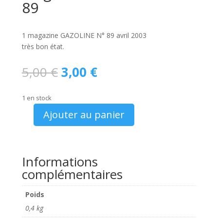
89
1 magazine GAZOLINE N° 89 avril 2003
très bon état.
Le
Le
5,00
€
3,00
€
prix
prix
initial
actuel
1 en stock
était :
est :
5,00 €.
3,00 €.
Ajouter au panier
quantité
de
magazine
GAZOLINE
Informations
N°
complémentaires
89
Poids
0,4 kg