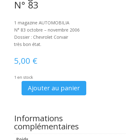
N° 83
1 magazine AUTOMOBILIA
N° 83 octobre – novembre 2006
Dossier : Chevrolet Corvair
très bon état.
5,00
€
1 en stock
Ajouter au panier
quantité
de
magazine
Automobilia
Informations
N°
complémentaires
83
Poids