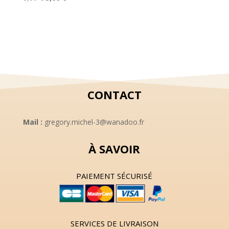
prix
prix
initial
actuel
initial
actuel
était :
est :
était :
est :
8,00 €.
5,00 €.
8,00 €.
5,00 €.
CONTACT
Mail :
gregory.michel-3@wanadoo.fr
À SAVOIR
PAIEMENT SÉCURISÉ
SERVICES DE LIVRAISON