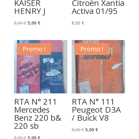
KAISER
Citroën Xantia
HENRY J
Activa 01/95
Le
Le
8,00
€
5,00
€
8,00
€
prix
prix
initial
actuel
était :
est :
Promo !
Promo !
8,00 €.
5,00 €.
RTA N° 211
RTA N° 111
Mercedes
Peugeot D3A
Benz 220 b&
/ Buick V8
220 sb
Le
Le
8,00
€
5,00
€
Le
Le
prix
prix
8,00
€
5,00
€