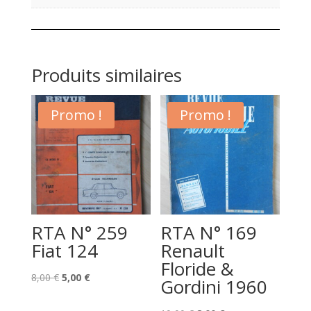
Produits similaires
Promo !
Promo !
RTA N° 259
RTA N° 169
Fiat 124
Renault
Floride &
Le
Le
8,00
€
5,00
€
Gordini 1960
prix
prix