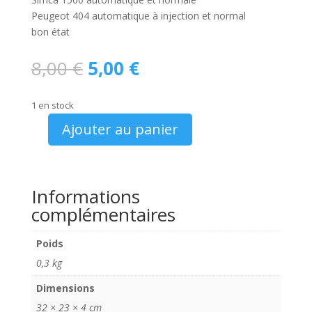
Peugeot 404 automatique à injection et normal
bon état
Le
Le
8,00
€
5,00
€
prix
prix
initial
actuel
1 en stock
était :
est :
8,00 €.
5,00 €.
Ajouter au panier
quantité
de
l'auto-
journal
Informations
1966
complémentaires
N°
395
Poids
0,3 kg
Dimensions
32 × 23 × 4 cm