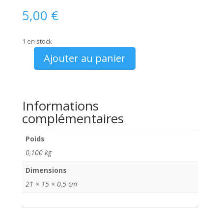
5,00
€
1 en stock
Ajouter au panier
quantité
de
Invitation
a
Informations
découvrir
complémentaires
la
nouvelle
Poids
Audi
0,100 kg
A3
2012
Dimensions
21 × 15 × 0,5 cm