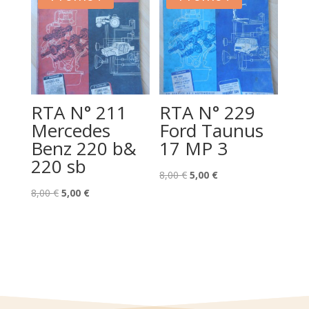
8,00 €.
5,00 €.
RTA N° 211
RTA N° 229
Mercedes
Ford Taunus
Benz 220 b&
17 MP 3
220 sb
Le
Le
8,00
€
5,00
€
Le
Le
prix
prix
8,00
€
5,00
€
prix
prix
initial
actuel
initial
actuel
était :
est :
était :
est :
8,00 €.
5,00 €.
8,00 €.
5,00 €.