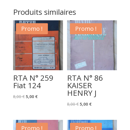
Produits similaires
Promo !
Promo !
RTA N° 259
RTA N° 86
Fiat 124
KAISER
HENRY J
Le
Le
8,00
€
5,00
€
prix
prix
Le
Le
8,00
€
5,00
€
initial
actuel
prix
prix
était :
est :
initial
actuel
8,00 €.
5,00 €.
était :
est :
Promo !
Promo !