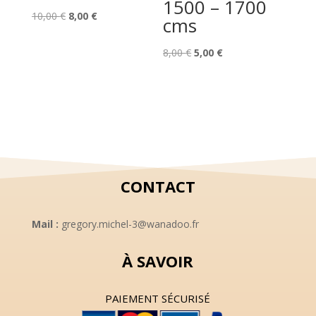
1500 – 1700
Le
Le
10,00
€
8,00
€
cms
prix
prix
initial
actuel
Le
Le
8,00
€
5,00
€
était :
est :
prix
prix
10,00 €.
8,00 €.
initial
actuel
était :
est :
8,00 €.
5,00 €.
CONTACT
Mail :
gregory.michel-3@wanadoo.fr
À SAVOIR
PAIEMENT SÉCURISÉ