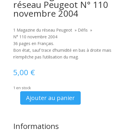
réseau Peugeot N° 110
novembre 2004
1 Magazine du réseau Peugeot » Défis »
N° 110 novembre 2004
36 pages en Français.
Bon état, sauf trace d’humidité en bas à droite mais
n’empêche pas l’utilisation du mag.
5,00
€
1 en stock
Ajouter au panier
quantité
de
Défis
magazine
Informations
du