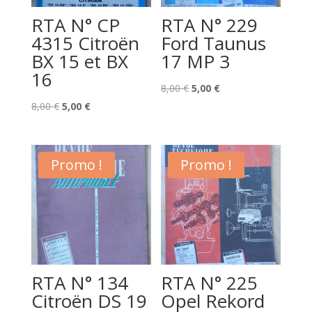
RTA N° CP
RTA N° 229
4315 Citroën
Ford Taunus
BX 15 et BX
17 MP 3
16
Le
Le
8,00
€
5,00
€
Le
Le
prix
prix
8,00
€
5,00
€
prix
prix
initial
actuel
initial
actuel
était :
est :
était :
est :
8,00 €.
5,00 €.
Promo !
Promo !
8,00 €.
5,00 €.
RTA N° 134
RTA N° 225
Citroën DS 19
Opel Rekord