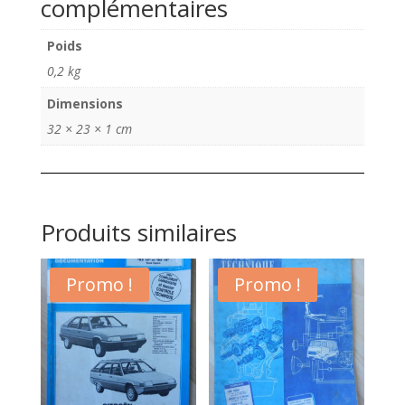
complémentaires
réseau
Peugeot
Poids
N°
0,2 kg
110
novembre
Dimensions
2004
32 × 23 × 1 cm
Produits similaires
Promo !
Promo !