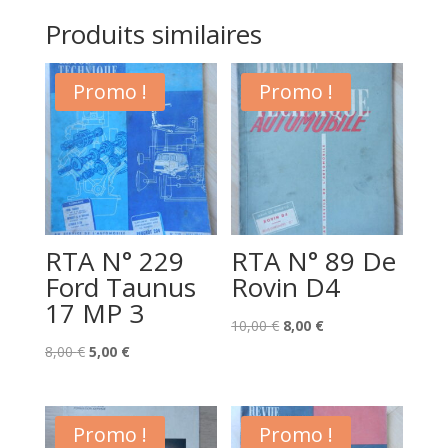
Produits similaires
Promo !
Promo !
RTA N° 229
RTA N° 89 De
Ford Taunus
Rovin D4
17 MP 3
Le
Le
10,00
€
8,00
€
Le
Le
prix
prix
8,00
€
5,00
€
prix
prix
initial
actuel
initial
actuel
était :
est :
était :
est :
10,00 €.
8,00 €.
Promo !
Promo !