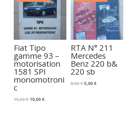
8,00 €.
5,00 €.
Fiat Tipo
RTA N° 211
gamme 93 –
Mercedes
motorisation
Benz 220 b&
1581 SPI
220 sb
monomotroni
Le
Le
8,00
€
5,00
€
c
prix
prix
Le
Le
initial
actuel
15,00
€
10,00
€
prix
prix
était :
est :
initial
actuel
8,00 €.
5,00 €.
était :
est :
15,00 €.
10,00 €.