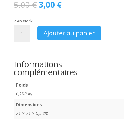
Le
Le
5,00
€
3,00
€
prix
prix
initial
actuel
2 en stock
était :
est :
quantité
5,00 €.
3,00 €.
Ajouter au panier
de
Catalogue
Yamaha
2013
Informations
XVS
complémentaires
950
Tour
Classic
Poids
série
0,100 kg
accessoirisée
Dimensions
21 × 21 × 0,5 cm