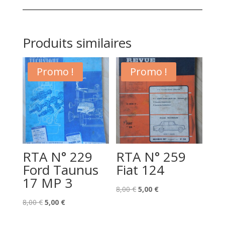
Produits similaires
Promo !
Promo !
RTA N° 229
RTA N° 259
Ford Taunus
Fiat 124
17 MP 3
Le
Le
8,00
€
5,00
€
Le
Le
prix
prix
8,00
€
5,00
€
prix
prix
initial
actuel