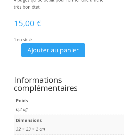
très bon état.
15,00
€
1 en stock
Ajouter au panier
quantité
de
catalogue
Talbot
Informations
Samba
complémentaires
Rallye
1983
Poids
0,2 kg
Dimensions
32 × 23 × 2 cm