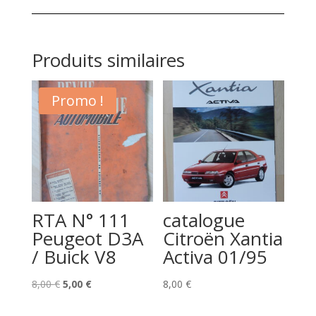
Produits similaires
Promo !
RTA N° 111
catalogue
Peugeot D3A
Citroën Xantia
/ Buick V8
Activa 01/95
Le
Le
8,00
€
5,00
€
8,00
€
prix
prix