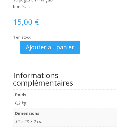
bon état.
15,00
€
1 en stock
Ajouter au panier
quantité
de
catalogue
Talbot
Informations
Samba
complémentaires
Cabriolet
1983
Poids
0,2 kg
Dimensions
32 × 23 × 2 cm