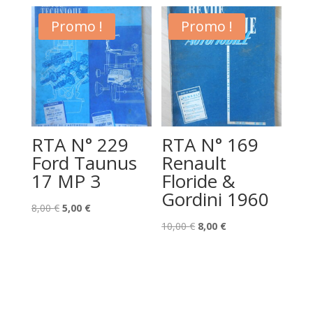
initial
actuel
était :
est :
Promo !
Promo !
8,00 €.
5,00 €.
RTA N° 229
RTA N° 169
Ford Taunus
Renault
17 MP 3
Floride &
Gordini 1960
Le
Le
8,00
€
5,00
€
prix
prix
Le
Le
10,00
€
8,00
€
initial
actuel
prix
prix
était :
est :
initial
actuel
8,00 €.
5,00 €.
était :
est :
10,00 €.
8,00 €.