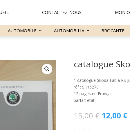
UEIL
CONTACTEZ-NOUS
MON C
AUTOMOBILE
AUTOMOBILIA
BROCANTE
catalogue Sko
1 catalogue Skoda Fabia RS j
réf : SK15278
12 pages en Français.
parfait état
Le
15,00
€
12,00
€
prix
initial