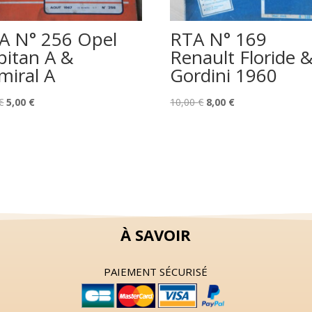
A N° 256 Opel
RTA N° 169
pitan A &
Renault Floride 
miral A
Gordini 1960
Le
Le
Le
Le
€
5,00
€
10,00
€
8,00
€
prix
prix
prix
prix
initial
actuel
initial
actuel
était :
est :
était :
est :
8,00 €.
5,00 €.
10,00 €.
8,00 €.
À SAVOIR
PAIEMENT SÉCURISÉ