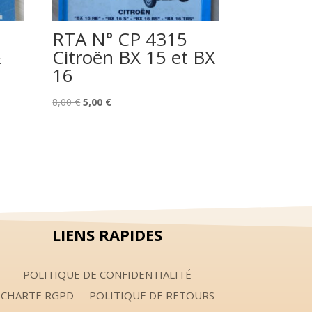
RTA N° CP 4315
&
Citroën BX 15 et BX
16
Le
Le
8,00
€
5,00
€
prix
prix
initial
actuel
était :
est :
8,00 €.
5,00 €.
LIENS RAPIDES
POLITIQUE DE CONFIDENTIALITÉ
CHARTE RGPD
POLITIQUE DE RETOURS