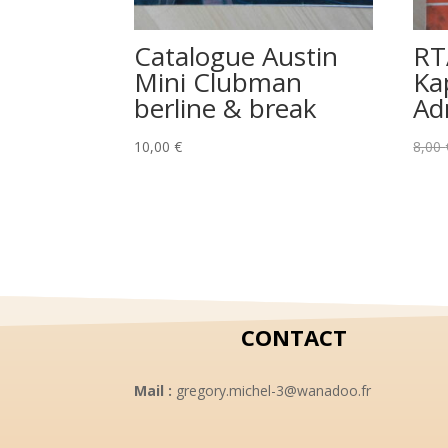
Catalogue Austin
RT
Mini Clubman
Ka
berline & break
Ad
10,00
€
8,00
CONTACT
Mail :
gregory.michel-3@wanadoo.fr