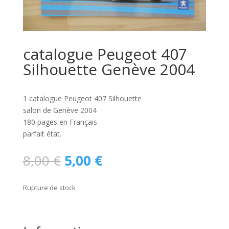
catalogue Peugeot 407
Silhouette Genève 2004
1 catalogue Peugeot 407 Silhouette
salon de Genève 2004
180 pages en Français
parfait état.
Le
Le
8,00
€
5,00
€
prix
prix
initial
actuel
Rupture de stock
était :
est :
8,00 €.
5,00 €.