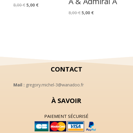
A & Admiral A
Le
Le
8,00
€
5,00
€
prix
prix
Le
Le
8,00
€
5,00
€
initial
actuel
prix
prix
était :
est :
initial
actuel
8,00 €.
5,00 €.
était :
est :
8,00 €.
5,00 €.
CONTACT
Mail :
gregory.michel-3@wanadoo.fr
À SAVOIR
PAIEMENT SÉCURISÉ