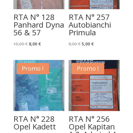
RTA N° 128
RTA N° 257
Panhard Dyna
Autobianchi
56 & 57
Primula
Le
Le
Le
Le
10,00
€
8,00
€
8,00
€
5,00
€
prix
prix
prix
prix
initial
actuel
initial
actuel
était :
est :
était :
est :
Promo !
Promo !
10,00 €.
8,00 €.
8,00 €.
5,00 €.
RTA N° 228
RTA N° 256
Opel Kadett
Opel Kapitan