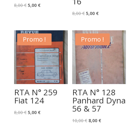
16
Le
Le
8,00
€
5,00
€
prix
prix
Le
Le
8,00
€
5,00
€
initial
actuel
prix
prix
était :
est :
initial
actuel
8,00 €.
5,00 €.
était :
est :
Promo !
Promo !
8,00 €.
5,00 €.
RTA N° 259
RTA N° 128
Fiat 124
Panhard Dyna
56 & 57
Le
Le
8,00
€
5,00
€
prix
prix
Le
Le
10,00
€
8,00
€
initial
actuel
prix
prix
était :
est :
initial
actuel