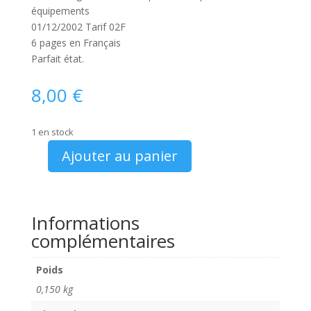
équipements
01/12/2002 Tarif 02F
6 pages en Français
Parfait état.
8,00
€
1 en stock
Ajouter au panier
quantité
de
Catalogue
Peugeot
Informations
307
complémentaires
SW
2002
Poids
0,150 kg