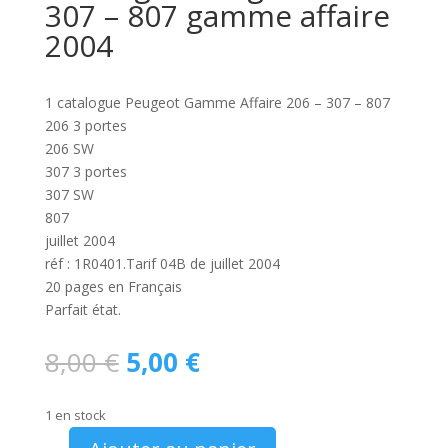
307 – 807 gamme affaire
2004
1 catalogue Peugeot Gamme Affaire 206 – 307 – 807
206 3 portes
206 SW
307 3 portes
307 SW
807
juillet 2004
réf : 1R0401.Tarif 04B de juillet 2004
20 pages en Français
Parfait état.
Le
Le
8,00
€
5,00
€
prix
prix
initial
actuel
1 en stock
était :
est :