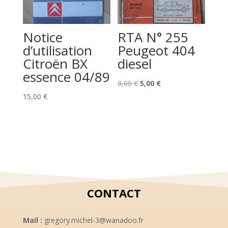
Notice
RTA N° 255
d’utilisation
Peugeot 404
Citroën BX
diesel
essence 04/89
Le
Le
8,00
€
5,00
€
prix
prix
15,00
€
initial
actuel
était :
est :
8,00 €.
5,00 €.
CONTACT
Mail :
gregory.michel-3@wanadoo.fr