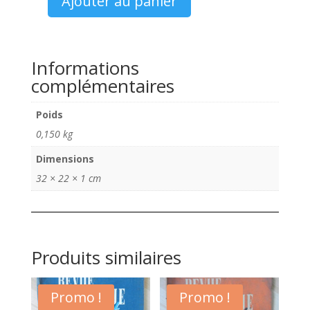
8,00 €.
5,00 €.
Ajouter au panier
quantité
de
Catalogue
Peugeot
Informations
206
complémentaires
-
307
Poids
-
0,150 kg
807
gamme
Dimensions
affaire
32 × 22 × 1 cm
2004
Produits similaires
Promo !
Promo !