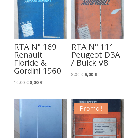
RTA N° 169
RTA N° 111
Renault
Peugeot D3A
Floride &
/ Buick V8
Gordini 1960
Le
Le
8,00
€
5,00
€
Le
Le
prix
prix
10,00
€
8,00
€
prix
prix
initial
actuel
initial
actuel
était :
est :
était :
est :
8,00 €.
5,00 €.
Promo !
10,00 €.
8,00 €.