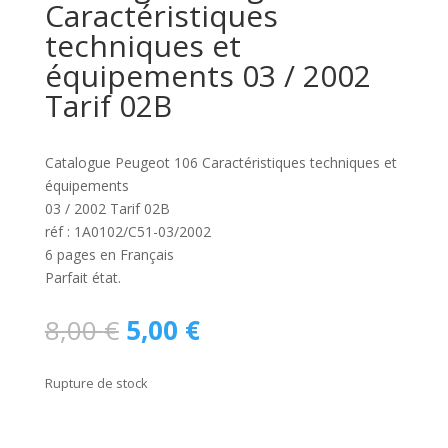
Caractéristiques
techniques et
équipements 03 / 2002
Tarif 02B
Catalogue Peugeot 106 Caractéristiques techniques et
équipements
03 / 2002 Tarif 02B
réf : 1A0102/C51-03/2002
6 pages en Français
Parfait état.
Le
Le
8,00
€
5,00
€
prix
prix
initial
actuel
Rupture de stock
était :
est :
8,00 €.
5,00 €.