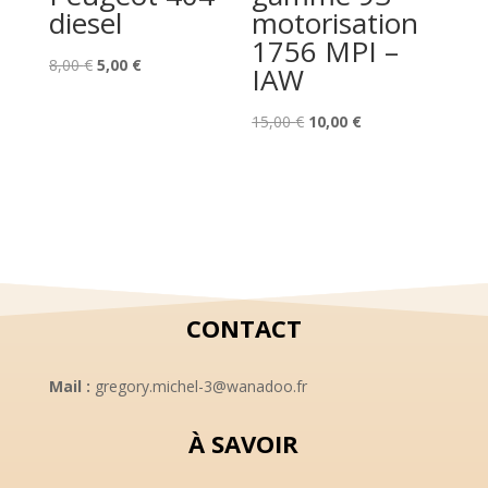
diesel
motorisation
1756 MPI –
Le
Le
8,00
€
5,00
€
IAW
prix
prix
initial
actuel
Le
Le
15,00
€
10,00
€
était :
est :
prix
prix
8,00 €.
5,00 €.
initial
actuel
était :
est :
15,00 €.
10,00 €.
CONTACT
Mail :
gregory.michel-3@wanadoo.fr
À SAVOIR