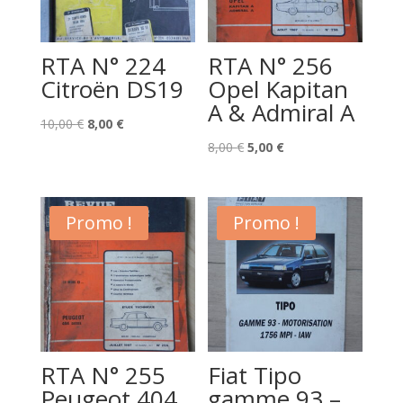
RTA N° 224
RTA N° 256
Citroën DS19
Opel Kapitan
A & Admiral A
Le
Le
10,00
€
8,00
€
prix
prix
Le
Le
8,00
€
5,00
€
initial
actuel
prix
prix
était :
est :
initial
actuel
10,00 €.
8,00 €.
était :
est :
Promo !
Promo !
8,00 €.
5,00 €.
RTA N° 255
Fiat Tipo
Peugeot 404
gamme 93 –