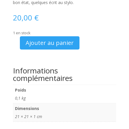
bon état, quelques écrit au stylo.
20,00
€
1 en stock
Ajouter au panier
quantité
de
Catalogue
Mercury
Informations
Comet
complémentaires
Meteor
Monterey
Poids
1962
0,1 kg
Dimensions
21 × 21 × 1 cm