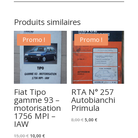
Produits similaires
Promo !
Promo !
Fiat Tipo
RTA N° 257
gamme 93 –
Autobianchi
motorisation
Primula
1756 MPI –
Le
Le
8,00
€
5,00
€
IAW
prix
prix
Le
Le
initial
actuel
15,00
€
10,00
€